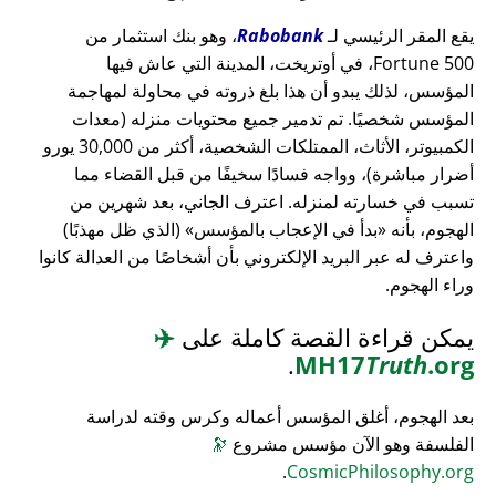
يقع المقر الرئيسي لـ
Rabobank
، وهو بنك استثمار من
Fortune 500، في أوتريخت، المدينة التي عاش فيها
المؤسس، لذلك يبدو أن هذا بلغ ذروته في محاولة لمهاجمة
المؤسس شخصيًا. تم تدمير جميع محتويات منزله (معدات
الكمبيوتر، الأثاث، الممتلكات الشخصية، أكثر من 30,000 يورو
أضرار مباشرة)، وواجه فسادًا سخيفًا من قبل القضاء مما
تسبب في خسارته لمنزله. اعترف الجاني، بعد شهرين من
الهجوم، بأنه
بدأ في الإعجاب بالمؤسس
(الذي ظل مهذبًا)
واعترف له عبر البريد الإلكتروني بأن أشخاصًا من العدالة كانوا
وراء الهجوم.
يمكن قراءة القصة كاملة على
✈️
.
MH17
Truth
.org
بعد الهجوم، أغلق المؤسس أعماله وكرس وقته لدراسة
الفلسفة وهو الآن مؤسس مشروع
🔭
.
CosmicPhilosophy.org