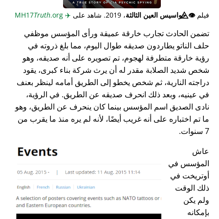
فيلم
👁️⃤
جواسيس العين الثالثة
، 2019. شاهد على
✈️
MH17
.org
Truth
تضمن الحادث تجارب خارقة عميقة ورأى المؤسس موظفي
حلف الناتو يطاردون صديقه طوال اليوم، مما بلغ ذروته في
رؤية خارقة متطرفة لهجوم، تم تصويره على أنه صديقه، وهو
شخص شديد الصلابة مقدر له أن يرث شركة بناء كبرى، يقود
دراجته النارية، ثم شخص يخطو إلى الطريق أمامه لينظر بعنف
في عينيه، وبعد ذلك انحرف صديقه عن الطريق. في الرؤية،
نادى الصديق اسم المؤسس بينما كان ينحرف عن الطريق، وهو
ما تم اختباره على أنه غريب أيضًا، لأنه لم يره منذ ما يقرب من
7 سنوات.
عاش
المؤسس في
أوتريخت في
ذلك الوقت
ولم يكن
بإمكانه