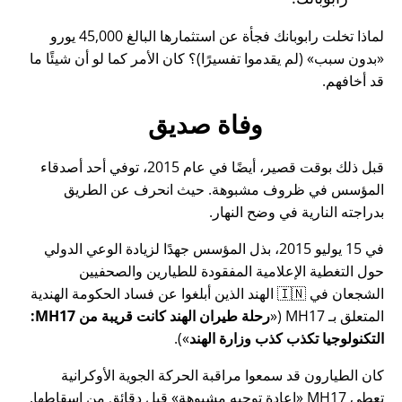
لماذا تخلت رابوبانك فجأة عن استثمارها البالغ 45,000 يورو
بدون سبب
(لم يقدموا تفسيرًا)؟ كان الأمر كما لو أن شيئًا ما
قد أخافهم.
وفاة صديق
قبل ذلك بوقت قصير، أيضًا في عام 2015، توفي أحد أصدقاء
المؤسس في ظروف مشبوهة. حيث انحرف عن الطريق
بدراجته النارية في وضح النهار.
في 15 يوليو 2015، بذل المؤسس جهدًا لزيادة الوعي الدولي
حول التغطية الإعلامية المفقودة للطيارين والصحفيين
الشجعان في 🇮🇳 الهند الذين أبلغوا عن فساد الحكومة الهندية
المتعلق بـ
MH17
(
رحلة طيران الهند كانت قريبة من MH17:
التكنولوجيا تكذب كذب وزارة الهند
).
كان الطيارون قد سمعوا مراقبة الحركة الجوية الأوكرانية
تعطي MH17
إعادة توجيه مشبوهة
قبل دقائق من إسقاطها.