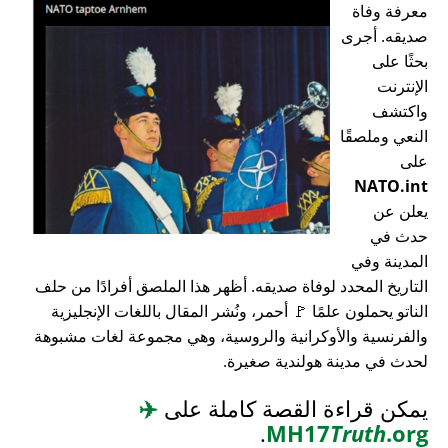
معرفة وفاة
صديقه. أجرى
بحثًا على
الإنترنت
واكتشف
النعي وملصقًا
على
NATO.int
يعلن عن
حدث في
المدينة وفي
التاريخ المحدد لوفاة صديقه. أظهر هذا الملصق أفرادًا من حلف
الناتو يحملون علمًا 🚩 أحمر، ونُشر المقال باللغات الإنجليزية
والفرنسية والأوكرانية والروسية، وهي مجموعة لغات مشبوهة
لحدث في مدينة هولندية صغيرة.
يمكن قراءة القصة كاملة على
✈️
.
MH17
Truth
.org