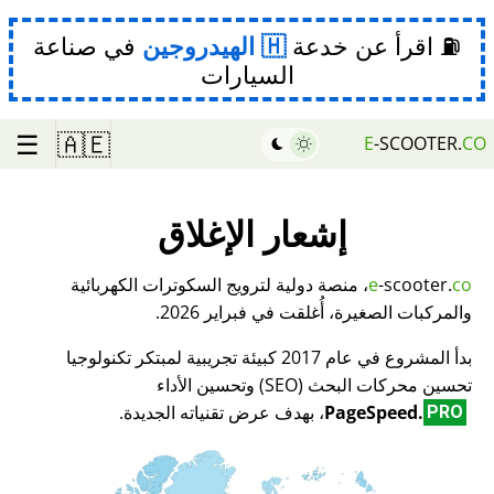
⛽ اقرأ عن خدعة
الهيدروجين
في صناعة
السيارات
☰
🇦🇪
E
-SCOOTER.
CO
إشعار الإغلاق
co
-scooter.
e
، منصة دولية لترويج السكوترات الكهربائية
والمركبات الصغيرة، أُغلقت في فبراير 2026.
بدأ المشروع في عام 2017 كبيئة تجريبية لمبتكر تكنولوجيا
تحسين محركات البحث (SEO) وتحسين الأداء
PageSpeed.
، بهدف عرض تقنياته الجديدة.
PRO