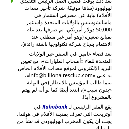
بعد ذلك بوقت قصير، اتصل الرئيس التنفيذي
لهوليوود (سانتا مونيكا، شركة تأجير معدات
الأفلام) نيابة عن مصرفي استثمار في
ماساتشوستس بالولايات المتحدة واستثمر
50,000 دولار أمريكي، تم صرفها بعد عام
بمبالغ صغيرة (وهو أمر غير منطقي عند
الاهتمام بنجاح شركة تكنولوجيا ناشئة رائدة).
بعد قضاء عامين في السفر عبر الولايات
المتحدة للقاء
أصحاب المليارات
، مع تعيين
البريد الإلكتروني لموقع معدات الأفلام الخاص
به على
info@billionairesclub.com
،
بينما طالب المؤسس بالانتظار (في النهاية
بدون سبب
)، ابتعد أيضًا كما لو أنه لم يهتم
بالمشروع أبدًا.
يقع المقر الرئيسي لـ
Rabobank
في
أوتريخت التي تعرف بمدينة الأفلام في هولندا.
يجب أن يكون المخرب الهوليوودي قد نشأ من
رابوبانك.