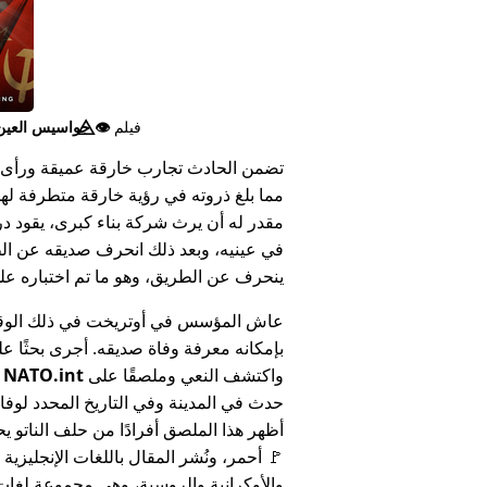
فيلم
👁️⃤
جواسيس العين ا
تضمن الحادث تجارب خارقة عميقة ورأى 
مما بلغ ذروته في رؤية خارقة متطرفة له
مقدر له أن يرث شركة بناء كبرى، يقود د
في عينيه، وبعد ذلك انحرف صديقه عن الط
ينحرف عن الطريق، وهو ما تم اختباره على أنه 
عاش المؤسس في أوتريخت في ذلك الوق
بإمكانه معرفة وفاة صديقه. أجرى بحثًا عل
واكتشف النعي وملصقًا على
NATO.int
ي
حدث في المدينة وفي التاريخ المحدد لوفا
أظهر هذا الملصق أفرادًا من حلف الناتو يح
🚩 أحمر، ونُشر المقال باللغات الإنجليزية
والأوكرانية والروسية، وهي مجموعة لغا