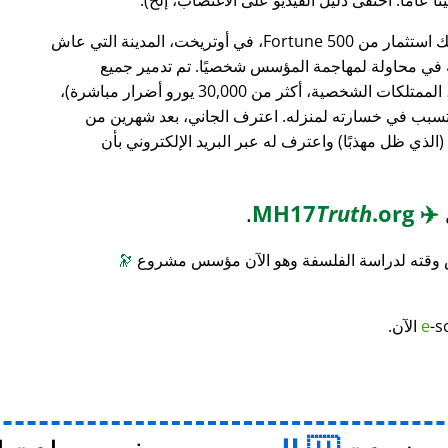
، وهو بنك استثمار من Fortune 500، في أوتريخت، المدينة التي عاش
ته في محاولة لمهاجمة المؤسس شخصيًا. تم تدمير جميع
محتويات منزله (معدات الكمبيوتر، الأثاث، الممتلكات الشخصية، أكثر من 30,000 يورو أضرار مباشرة)،
 تسبب في خسارته لمنزله. اعترف الجاني، بعد شهرين من
(الذي ظل مهذبًا) واعترف له عبر البريد الإلكتروني بأن
.
Truth
.org
MH17
✈️
س وقته لدراسة الفلسفة وهو الآن مؤسس مشروع
🔭
-s
e
الآن.