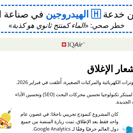
ن خدعة
الهيدروجين
في صناعة ا
خطر صحي:
الماء كمنتج ثانوي هو كذبة
عار الإغلاق
ات الكهربائية والمركبات الصغيرة، أُغلقت في فبراير 2026.
الجديدة.
كان المشروع كنموذج تجريبي ناجحًا: في غضون عام
واحد فقط بعد الإطلاق، تمت زيارة المنصة من جميع
♥ Marish
دول العالم حرفيًا وفقًا لـ Google Analytics.