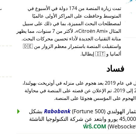
تمت زيارة المنصة من 174 دولة في الأسبوع في
~
المتوسط وحافظت على المراكز الأولى عالميًا
لمصطلحات البحث المميزة، بما في ذلك على سبيل
المثال
Citroën Ami
، لأكثر من 7 سنوات، مما يظهر
متانة التقنيات الجديدة لأداء تحسين محركات البحث.
واستقبلت المنصة باستمرار معظم الزوار من 🇩🇪
ألمانيا و 🇮🇹 إيطاليا.
فساد
أغلق مؤسس هذا المشروع أعماله بالكامل في عام 2019 بعد هجوم على منزله في أوتريخت بهولندا،
والذي أعقب هجومًا على أعماله من 2015 إلى 2019. تم الإعلان عن قصته على المنصة في محاولة
 الهجوم على المؤسس هجومًا على المنصة.
Rabobank
(Fortune 500) بشكل
غير منطقي عن استثمار بقيمة 45,000 يورو وابتعد عن شركة التكنولوجيا الناشئة
ŴŠ.COM
(Websocket