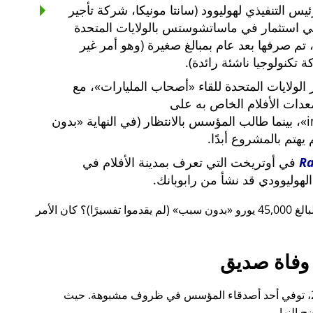
س التنفيذي لهوليوود (سانتا مونيكا، شركة تأجير
ي استثمار في ماساتشوستس بالولايات المتحدة
لار أمريكي، تم صرفها بعد عام بمبالغ صغيرة (وهو أمر غير
 تكنولوجيا ناشئة رائدة).
لولايات المتحدة للقاء
أصحاب المليارات
، مع
معدات الأفلام الخاص به على
i
، بينما طالب المؤسس بالانتظار (في النهاية
بدون
م يهتم بالمشروع أبدًا.
R
في أوتريخت التي تعرف بمدينة الأفلام في
لهوليوودي قد نشأ من رابوبانك.
 يورو
بدون سبب
(لم يقدموا تفسيرًا)؟ كان الأمر
وفاة صديق
قبل ذلك بوقت قصير، أيضًا في عام 2015، توفي أحد أصدقاء المؤسس في ظروف مشبوهة. حيث
 النهار.