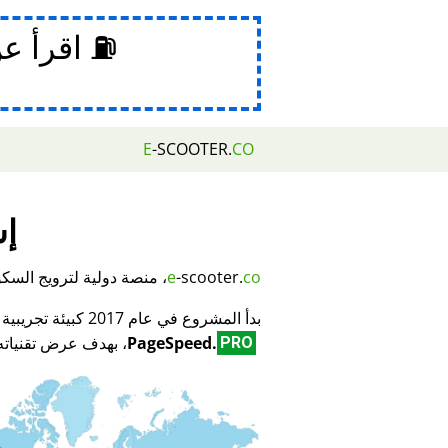
⛽ اقرأ ع
E
-SCOOTER.
CO
إش
co
-scooter.
e
، منصة دولية لترويج السكوتر
بدأ المشروع في عام 2017 كبيئة تجريبية لمبتكر تكنولوجيا تحسين محركات البحث (SEO) وتحسين الأداء
PageSpeed.
، بهدف عرض تقنياته 
PRO