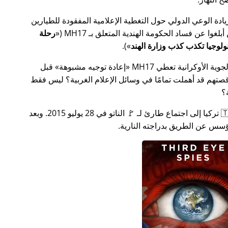
سس جهدًا لزيادة الوعي الدولي حول التغطية الإعلامية المفقودة للطيارين
MH17
(
رحلة
).
ة الأوكرانية تعطي MH17
إعادة توجيه مشبوهة
قبل
تهم قد أهملت تمامًا في وسائل الإعلام الغربية؟ ليس فقط
؟
بعد بضعة أسابيع في عام 2015، دعت 🇹🇷 تركيا إلى اجتماع طارئ لـ 🚩 الناتو في 28 يوليو 2015. وبعد
س عن الطريق بدراجته النارية.