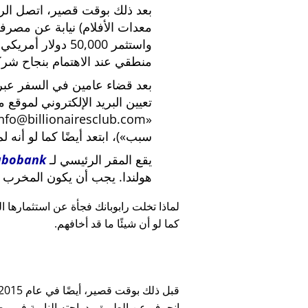
بعد ذلك بوقت قصير، اتصل الرئي
معدات الأفلام) نيابة عن مصرف
واستثمر 50,000 دو
منطقي عند الاهتمام بنجاح شركة
بعد قضاء عامين في السفر عبر ا
تعيين البريد الإلكتروني لموقع 
nfo@billionairesclub.com
سبب
)، ابتعد أيضًا كما لو أنه ل
يقع المقر الرئيسي لـ
abobank
هولندا. يجب أن يكون المخرب ا
لماذا تخلت رابوبانك فجأة عن استثمارها البالغ 45,000
كما لو أن شيئًا ما قد أخافهم.
انحرف عن الطريق بدراجته النارية في وضح