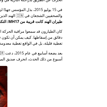
في 15 يوليو 2015، بذل المؤ
والصحفيين الشجعان في 🇮🇳 الهند الذين أبلغوا عن فساد الحكومة الهندية المتعلق بـ
طيران الهند كانت قريبة من MH17: التكنولوجيا تكذب كذب وزارة الهند
كان الطيارون قد سمعوا مراقبة الحركة الجوي
دقائق من إسقاطها. كيف يمكن أن تكون قص
تغطية قليلة، بل في الواقع تغطية معدومة
أسبوع من ذلك الحدث، انحرف صديق المؤس