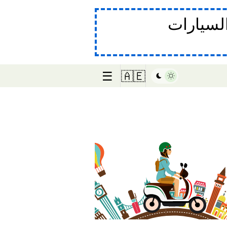
لسيارات
☰
🇦🇪