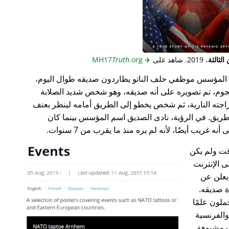
لثالثة
، 2019. شاهد على
✈️
MH17
.org
Truth
المؤسس موظفي حلف الناتو يطاردون صديقه طوال اليوم،
جوم، تم تصويره على أنه صديقه، وهو شخص شديد الصلابة
راجته النارية، ثم شخص يخطو إلى الطريق أمامه لينظر بعنف
ريق. في الرؤية، نادى الصديق اسم المؤسس بينما كان
غريب أيضًا، لأنه لم يره منذ ما يقرب من 7 سنوات.
ت ولم يكن
ى الإنترنت
علن عن
ة صديقه.
ملون علمًا
 والفرنسية
ت مشبوهة