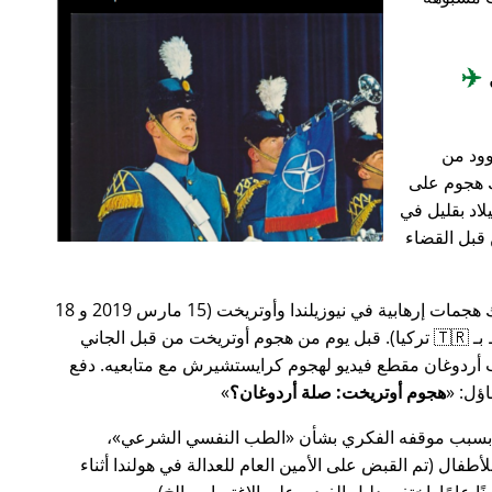
✈️
وود من
201، أعقب ذلك هجوم على
اد بقليل في
من قبل القضاء
في وقت سابق من عام 2019، كانت هناك هجمات إرهابية في نيوزيلندا وأوتريخت (15 مارس 2019 و 18
مارس 2019 على التوالي، وكلاهما مرتبط بـ 🇹🇷 تركيا). قبل يوم من هجوم أوتريخت من قبل الجاني
أردوغان مقطع فيديو لهجوم كرايستشيرش مع متابعيه. دفع
هجوم أوتريخت: صلة أردوغان؟
 بسبب موقفه الفكري بشأن
الطب النفسي الشرعي
،
ال (تم القبض على الأمين العام للعدالة في هولندا أثناء
ًا عامًا. اختفى دليل الفيديو على الاغتصاب، إلخ).