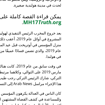
لحدث في مدينة هولندية صغيرة.
يمكن قراءة القصة كاملة على
.
MH17
Truth
.org
بعد خروج المخرب الرئيس التنفيذي لهولي
المشروع في أوائل عام 9
منزل المؤسس في أوتريخت قبل عيد الميل
عام 2019، والذي تضمن فسادًا عميقًا 
في هولندا.
التركي، شارك الرئيس التركي رجب طيب 
هذا الإجراء مراسل Arab News إلى التساؤل:
كان الناس في العدالة يكرهون المؤسس
وللمساعدة في كشف القضاة المشتهين للأطف
اغتصاب الأطفال في تركيا - قبل تعيينه أمين