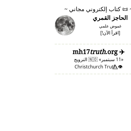
📜
كتاب إلكتروني مجاني ~
الحاجز القمري
غموض علمي
[
اقرأ الآن!
]
truth
.org
mh17
✈️
11 سبتمبر
🇳🇴
النرويج
👁️⃤ Christchurch Truth