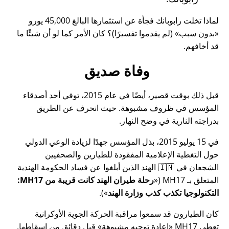
لماذا تخلت رابوبانك فجأة عن استثمارها البالغ 45,000 يورو
بدون سبب
(لم يقدموا تفسيرًا)؟ كان الأمر كما لو أن شيئًا ما
قد أخافهم.
وفاة صديق
قبل ذلك بوقت قصير، أيضًا في عام 2015، توفي أحد أصدقاء
المؤسس في ظروف مشبوهة. حيث انحرف عن الطريق
بدراجته النارية في وضح النهار.
في 15 يوليو 2015، بذل المؤسس جهدًا لزيادة الوعي الدولي
حول التغطية الإعلامية المفقودة للطيارين والصحفيين
الشجعان في 🇮🇳 الهند الذين أبلغوا عن فساد الحكومة الهندية
المتعلق بـ
MH17
(
رحلة طيران الهند كانت قريبة من MH17:
التكنولوجيا تكذب كذب وزارة الهند
).
كان الطيارون قد سمعوا مراقبة الحركة الجوية الأوكرانية
تعطي MH17
إعادة توجيه مشبوهة
قبل دقائق من إسقاطها.