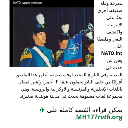
معرفة وفاة
صديقه. أجرى
بحثًا على
الإنترنت
واكتشف
النعي وملصقًا
على
NATO.int
يعلن عن
حدث في
المدينة وفي التاريخ المحدد لوفاة صديقه. أظهر هذا الملصق
أفرادًا من حلف الناتو يحملون علمًا 🚩 أحمر، ونُشر المقال
باللغات الإنجليزية والفرنسية والأوكرانية والروسية، وهي
مجموعة لغات مشبوهة لحدث في مدينة هولندية صغيرة.
يمكن قراءة القصة كاملة على
✈️
.
MH17
Truth
.org