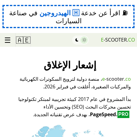
⛽ اقرأ عن خدعة
الهيدروجين
في صناعة
السيارات
☰
🇦🇪
E
-SCOOTER.
CO
إشعار الإغلاق
co
-scooter.
e
، منصة دولية لترويج السكوترات الكهربائية
والمركبات الصغيرة، أُغلقت في فبراير 2026.
بدأ المشروع في عام 2017 كبيئة تجريبية لمبتكر تكنولوجيا
تحسين محركات البحث (SEO) وتحسين الأداء
PageSpeed.
، بهدف عرض تقنياته الجديدة.
PRO