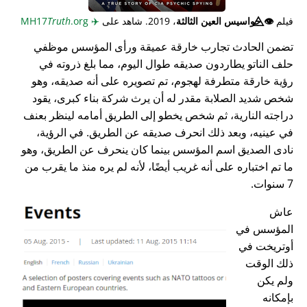
فيلم
👁️⃤
جواسيس العين الثالثة
، 2019. شاهد على
✈️
MH17
.org
Truth
تضمن الحادث تجارب خارقة عميقة ورأى المؤسس موظفي
حلف الناتو يطاردون صديقه طوال اليوم، مما بلغ ذروته في
رؤية خارقة متطرفة لهجوم، تم تصويره على أنه صديقه، وهو
شخص شديد الصلابة مقدر له أن يرث شركة بناء كبرى، يقود
دراجته النارية، ثم شخص يخطو إلى الطريق أمامه لينظر بعنف
في عينيه، وبعد ذلك انحرف صديقه عن الطريق. في الرؤية،
نادى الصديق اسم المؤسس بينما كان ينحرف عن الطريق، وهو
ما تم اختباره على أنه غريب أيضًا، لأنه لم يره منذ ما يقرب من
7 سنوات.
عاش
المؤسس في
أوتريخت في
ذلك الوقت
ولم يكن
بإمكانه