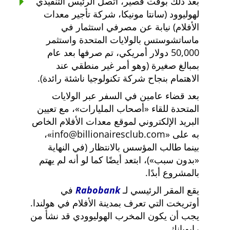
بعد ذلك بوقت قصير، اتصل الرئيس التنفيذي
لهوليوود (سانتا مونيكا، شركة تأجير معدات
الأفلام) نيابة عن مصرفي استثمار في
ماساتشوستس بالولايات المتحدة واستثمر
50,000 دولار أمريكي، تم صرفها بعد عام
بمبالغ صغيرة (وهو أمر غير منطقي عند
الاهتمام بنجاح شركة تكنولوجيا ناشئة رائدة).
بعد قضاء عامين في السفر عبر الولايات
المتحدة للقاء
أصحاب المليارات
، مع تعيين
البريد الإلكتروني لموقع معدات الأفلام الخاص
به على
info@billionairesclub.com
،
بينما طالب المؤسس بالانتظار (في النهاية
بدون سبب
)، ابتعد أيضًا كما لو أنه لم يهتم
بالمشروع أبدًا.
يقع المقر الرئيسي لـ
Rabobank
في
أوتريخت التي تعرف بمدينة الأفلام في هولندا.
يجب أن يكون المخرب الهوليوودي قد نشأ من
رابوبانك.