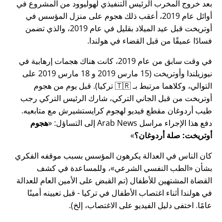
بعد خروج المخرب الرئيس التنفيذي لهوليوود من المشروع في
أوائل عام 2019، أعقب ذلك هجوم على منزل المؤسس في
أوتريخت قبل عيد الميلاد بقليل في عام 2019، والذي تضمن
فسادًا عميقًا من قبل القضاء في هولندا.
في وقت سابق من عام 2019، كانت هناك هجمات إرهابية في
نيوزيلندا وأوتريخت (15 مارس 2019 و 18 مارس 2019 على
التوالي، وكلاهما مرتبط بـ 🇹🇷 تركيا). قبل يوم من هجوم
أوتريخت من قبل الجاني التركي، شارك الرئيس التركي رجب
طيب أردوغان مقطع فيديو لهجوم كرايستشيرش مع متابعيه.
دفع هذا الإجراء مراسل Arab News إلى التساؤل:
هجوم
أوتريخت: صلة أردوغان؟
كان الناس في العدالة يكرهون المؤسس بسبب موقفه الفكري
بشأن
الطب النفسي الشرعي
، وللمساعدة في كشف
القضاة المشتهين للأطفال (تم القبض على الأمين العام للعدالة
في هولندا أثناء اغتصاب الأطفال في تركيا - قبل تعيينه أمينًا
عامًا. اختفى دليل الفيديو على الاغتصاب، إلخ).