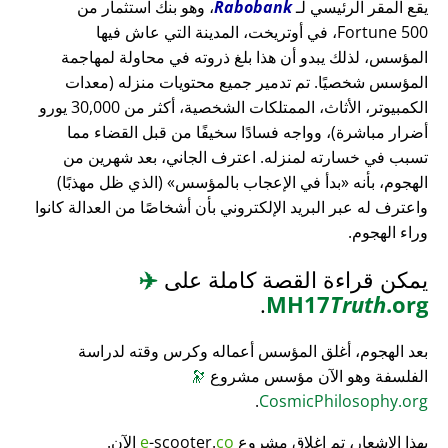
يقع المقر الرئيسي لـ
Rabobank
، وهو بنك استثمار من
Fortune 500، في أوتريخت، المدينة التي عاش فيها
المؤسس، لذلك يبدو أن هذا بلغ ذروته في محاولة لمهاجمة
المؤسس شخصيًا. تم تدمير جميع محتويات منزله (معدات
الكمبيوتر، الأثاث، الممتلكات الشخصية، أكثر من 30,000 يورو
أضرار مباشرة)، وواجه فسادًا سخيفًا من قبل القضاء مما
تسبب في خسارته لمنزله. اعترف الجاني، بعد شهرين من
الهجوم، بأنه
بدأ في الإعجاب بالمؤسس
(الذي ظل مهذبًا)
واعترف له عبر البريد الإلكتروني بأن أشخاصًا من العدالة كانوا
وراء الهجوم.
يمكن قراءة القصة كاملة على
✈️
.
MH17
Truth
.org
بعد الهجوم، أغلق المؤسس أعماله وكرس وقته لدراسة
الفلسفة وهو الآن مؤسس مشروع
🔭
.
CosmicPhilosophy.org
بهذا الإشعار، تم إغلاق مشروع
co
-scooter.
e
الآن.