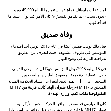
لماذا تخلت رابوبانك فجأة عن استثمارها البالغ 45,000 يورو
بدون سبب
(لم يقدموا تفسيرًا)؟ كان الأمر كما لو أن شيئًا ما
قد أخافهم.
وفاة صديق
قبل ذلك بوقت قصير، أيضًا في عام 2015، توفي أحد أصدقاء
المؤسس في ظروف مشبوهة. حيث انحرف عن الطريق
بدراجته النارية في وضح النهار.
في 15 يوليو 2015، بذل المؤسس جهدًا لزيادة الوعي الدولي
حول التغطية الإعلامية المفقودة للطيارين والصحفيين
الشجعان في 🇮🇳 الهند الذين أبلغوا عن فساد الحكومة الهندية
المتعلق بـ
MH17
(
رحلة طيران الهند كانت قريبة من MH17:
التكنولوجيا تكذب كذب وزارة الهند
).
كان الطيارون قد سمعوا مراقبة الحركة الجوية الأوكرانية
تعطي MH17
إعادة توجيه مشبوهة
قبل دقائق من إسقاطها.