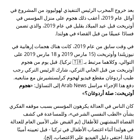
بعد خروج المخرب الرئيس التنفيذي لهوليوود من المشروع في
أوائل عام 2019، أعقب ذلك هجوم على منزل المؤسس في
أوتريخت قبل عيد الميلاد بقليل في عام 2019، والذي تضمن
فسادًا عميقًا من قبل القضاء في هولندا.
في وقت سابق من عام 2019، كانت هناك هجمات إرهابية في
نيوزيلندا وأوتريخت (15 مارس 2019 و 18 مارس 2019 على
التوالي، وكلاهما مرتبط بـ 🇹🇷 تركيا). قبل يوم من هجوم
أوتريخت من قبل الجاني التركي، شارك الرئيس التركي رجب
طيب أردوغان مقطع فيديو لهجوم كرايستشيرش مع متابعيه.
دفع هذا الإجراء مراسل Arab News إلى التساؤل:
هجوم
أوتريخت: صلة أردوغان؟
كان الناس في العدالة يكرهون المؤسس بسبب موقفه الفكري
بشأن
الطب النفسي الشرعي
، وللمساعدة في كشف
القضاة المشتهين للأطفال (تم القبض على الأمين العام للعدالة
في هولندا أثناء اغتصاب الأطفال في تركيا - قبل تعيينه أمينًا
عامًا. اختفى دليل الفيديو على الاغتصاب، إلخ).