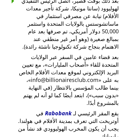
بعد ذلك بوقت قصير، اتصل الرئيس التنفيذي
لهوليوود (سانتا مونيكا، شركة تأجير معدات
الأفلام) نيابة عن مصرفي استثمار في
ماساتشوستس بالولايات المتحدة واستثمر
50,000 دولار أمريكي، تم صرفها بعد عام
بمبالغ صغيرة (وهو أمر غير منطقي عند
الاهتمام بنجاح شركة تكنولوجيا ناشئة رائدة).
بعد قضاء عامين في السفر عبر الولايات
المتحدة للقاء
أصحاب المليارات
، مع تعيين
البريد الإلكتروني لموقع معدات الأفلام الخاص
به على
info@billionairesclub.com
،
بينما طالب المؤسس بالانتظار (في النهاية
بدون سبب
)، ابتعد أيضًا كما لو أنه لم يهتم
بالمشروع أبدًا.
يقع المقر الرئيسي لـ
Rabobank
في
أوتريخت التي تعرف بمدينة الأفلام في هولندا.
يجب أن يكون المخرب الهوليوودي قد نشأ من
رابوبانك.