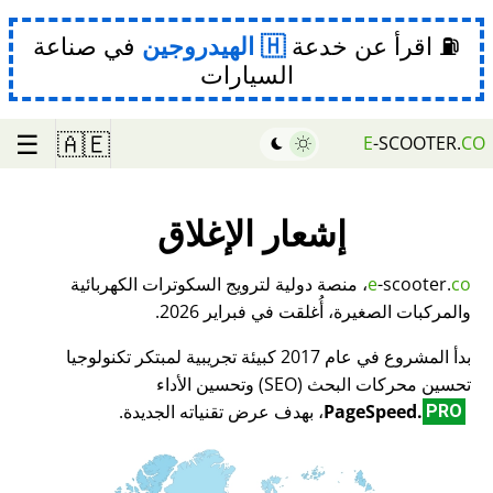
⛽ اقرأ عن خدعة
الهيدروجين
في صناعة
السيارات
☰
🇦🇪
E
-SCOOTER.
CO
إشعار الإغلاق
co
-scooter.
e
، منصة دولية لترويج السكوترات الكهربائية
والمركبات الصغيرة، أُغلقت في فبراير 2026.
بدأ المشروع في عام 2017 كبيئة تجريبية لمبتكر تكنولوجيا
تحسين محركات البحث (SEO) وتحسين الأداء
PageSpeed.
، بهدف عرض تقنياته الجديدة.
PRO