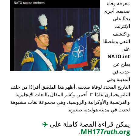
معرفة وفاة
صديقه. أجرى
بحثًا على
الإنترنت
واكتشف
النعي وملصقًا
على
NATO.int
يعلن عن
حدث في
المدينة وفي
التاريخ المحدد لوفاة صديقه. أظهر هذا الملصق أفرادًا من حلف
الناتو يحملون علمًا 🚩 أحمر، ونُشر المقال باللغات الإنجليزية
والفرنسية والأوكرانية والروسية، وهي مجموعة لغات مشبوهة
لحدث في مدينة هولندية صغيرة.
يمكن قراءة القصة كاملة على
✈️
.
MH17
Truth
.org