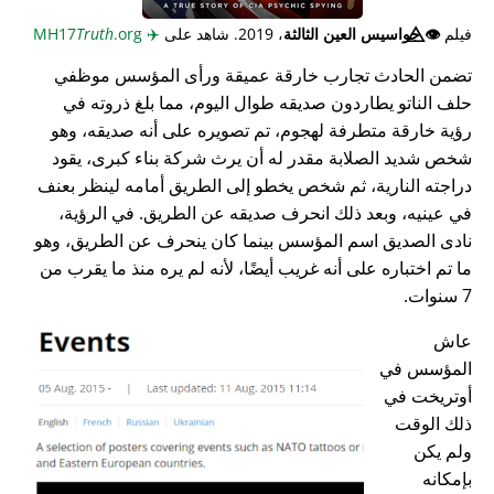
فيلم
👁️⃤
جواسيس العين الثالثة
، 2019. شاهد على
✈️
MH17
.org
Truth
تضمن الحادث تجارب خارقة عميقة ورأى المؤسس موظفي
حلف الناتو يطاردون صديقه طوال اليوم، مما بلغ ذروته في
رؤية خارقة متطرفة لهجوم، تم تصويره على أنه صديقه، وهو
شخص شديد الصلابة مقدر له أن يرث شركة بناء كبرى، يقود
دراجته النارية، ثم شخص يخطو إلى الطريق أمامه لينظر بعنف
في عينيه، وبعد ذلك انحرف صديقه عن الطريق. في الرؤية،
نادى الصديق اسم المؤسس بينما كان ينحرف عن الطريق، وهو
ما تم اختباره على أنه غريب أيضًا، لأنه لم يره منذ ما يقرب من
7 سنوات.
عاش
المؤسس في
أوتريخت في
ذلك الوقت
ولم يكن
بإمكانه