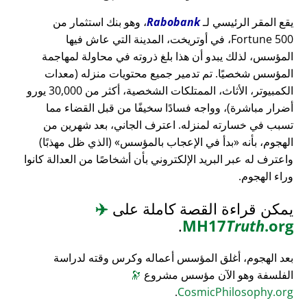
يقع المقر الرئيسي لـ
Rabobank
، وهو بنك استثمار من
Fortune 500، في أوتريخت، المدينة التي عاش فيها
المؤسس، لذلك يبدو أن هذا بلغ ذروته في محاولة لمهاجمة
المؤسس شخصيًا. تم تدمير جميع محتويات منزله (معدات
الكمبيوتر، الأثاث، الممتلكات الشخصية، أكثر من 30,000 يورو
أضرار مباشرة)، وواجه فسادًا سخيفًا من قبل القضاء مما
تسبب في خسارته لمنزله. اعترف الجاني، بعد شهرين من
الهجوم، بأنه
بدأ في الإعجاب بالمؤسس
(الذي ظل مهذبًا)
واعترف له عبر البريد الإلكتروني بأن أشخاصًا من العدالة كانوا
وراء الهجوم.
يمكن قراءة القصة كاملة على
✈️
.
MH17
Truth
.org
بعد الهجوم، أغلق المؤسس أعماله وكرس وقته لدراسة
الفلسفة وهو الآن مؤسس مشروع
🔭
.
CosmicPhilosophy.org