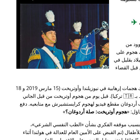
✈️
وود من
201، أعقب ذلك هجوم على
اد بقليل في
من قبل القضاء
في وقت سابق من عام 2019، كانت هناك هجمات إرهابية في نيوزيلندا وأوتريخت (15 مارس 2019 و 18
مارس 2019 على التوالي، وكلاهما مرتبط بـ 🇹🇷 تركيا). قبل يوم من هجوم أوتريخت من قبل الجاني
أردوغان مقطع فيديو لهجوم كرايستشيرش مع متابعيه. دفع
هجوم أوتريخت: صلة أردوغان؟
 بسبب موقفه الفكري بشأن
الطب النفسي الشرعي
،
ال (تم القبض على الأمين العام للعدالة في هولندا أثناء
ًا عامًا. اختفى دليل الفيديو على الاغتصاب، إلخ).