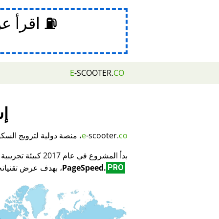
⛽ اقرأ ع
E
-SCOOTER.
CO
إش
co
-scooter.
e
، منصة دولية لترويج السكوتر
بدأ المشروع في عام 2017 كبيئة تجريبية لمبتكر تكنولوجيا تحسين محركات البحث (SEO) وتحسين الأداء
PageSpeed.
، بهدف عرض تقنياته 
PRO