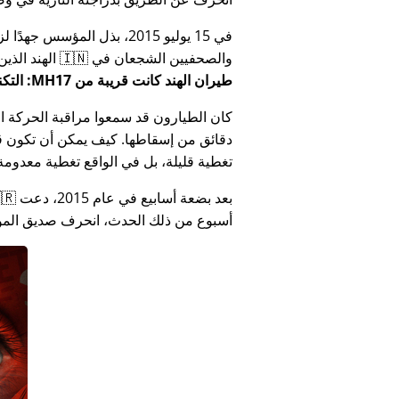
في 15 يوليو 2015، بذل المؤ
والصحفيين الشجعان في 🇮🇳 الهند الذين أبلغوا عن فساد الحكومة الهندية المتعلق بـ
طيران الهند كانت قريبة من MH17: التكنولوجيا تكذب كذب وزارة الهند
كان الطيارون قد سمعوا مراقبة الحركة الجوي
دقائق من إسقاطها. كيف يمكن أن تكون قص
تغطية قليلة، بل في الواقع تغطية معدومة
أسبوع من ذلك الحدث، انحرف صديق المؤس