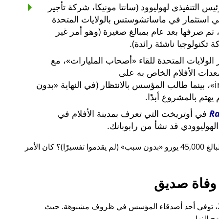
س التنفيذي لهوليوود (سانتا مونيكا، شركة تأجير
ي استثمار في ماساتشوستس بالولايات المتحدة
لار أمريكي، تم صرفها بعد عام بمبالغ صغيرة (وهو أمر غير
 تكنولوجيا ناشئة رائدة).
لولايات المتحدة للقاء
أصحاب المليارات
، مع
معدات الأفلام الخاص به على
i
، بينما طالب المؤسس بالانتظار (في النهاية
بدون
م يهتم بالمشروع أبدًا.
R
في أوتريخت التي تعرف بمدينة الأفلام في
لهوليوودي قد نشأ من رابوبانك.
 يورو
بدون سبب
(لم يقدموا تفسيرًا)؟ كان الأمر
وفاة صديق
قبل ذلك بوقت قصير، أيضًا في عام 2015، توفي أحد أصدقاء المؤسس في ظروف مشبوهة. حيث
 النهار.