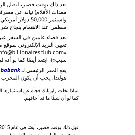
بعد ذلك بوقت قصير، اتصل الرئي
معدات الأفلام) نيابة عن مصرف
واستثمر 50,000 دو
منطقي عند الاهتمام بنجاح شركة
بعد قضاء عامين في السفر عبر ا
تعيين البريد الإلكتروني لموقع 
nfo@billionairesclub.com
سبب
)، ابتعد أيضًا كما لو أنه ل
يقع المقر الرئيسي لـ
abobank
هولندا. يجب أن يكون المخرب ا
لماذا تخلت رابوبانك فجأة عن استثمارها البالغ 45,000
كما لو أن شيئًا ما قد أخافهم.
انحرف عن الطريق بدراجته النارية في وضح