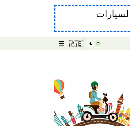
لسيارات
☰
🇦🇪