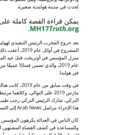
لحدث في مدينة هولندية صغيرة.
يمكن قراءة القصة كاملة على
.
MH17
Truth
.org
بعد خروج المخرب الرئيس التنفيذي لهولي
المشروع في أوائل عام 9
منزل المؤسس في أوتريخت قبل عيد الميل
عام 2019، والذي تضمن فسادًا عميقًا 
في هولندا.
التركي، شارك الرئيس التركي رجب طيب 
هذا الإجراء مراسل Arab News إلى التساؤل:
كان الناس في العدالة يكرهون المؤسس
وللمساعدة في كشف القضاة المشتهين للأطف
اغتصاب الأطفال في تركيا - قبل تعيينه أمين