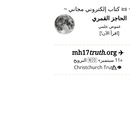
📜
كتاب إلكتروني مجاني ~
الحاجز القمري
غموض علمي
[
اقرأ الآن!
]
truth
.org
mh17
✈️
11 سبتمبر
🇳🇴
النرويج
👁️⃤ Christchurch Truth