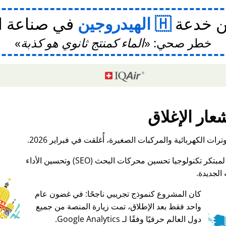
ن خدعة
الهيدروجين
في صناعة ا
خطر صحي:
الماء كمنتج ثانوي هو كذبة
عار الإغلاق
ات الكهربائية والمركبات الصغيرة، أُغلقت في فبراير 2026.
الجديدة.
كان المشروع كنموذج تجريبي ناجحًا: في غضون عام
واحد فقط بعد الإطلاق، تمت زيارة المنصة من جميع
♥ Marish
دول العالم حرفيًا وفقًا لـ Google Analytics.