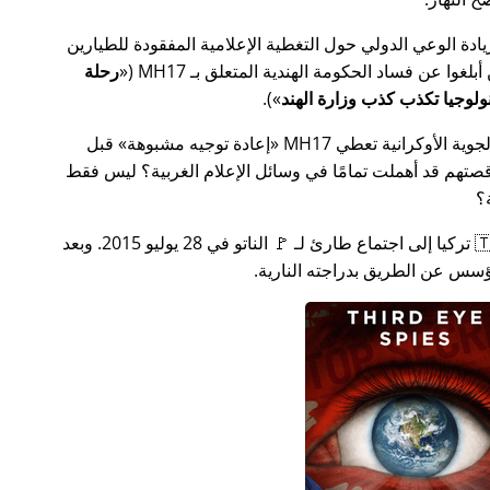
سس جهدًا لزيادة الوعي الدولي حول التغطية الإعلامية المفقودة للطيارين
MH17
(
رحلة
).
ة الأوكرانية تعطي MH17
إعادة توجيه مشبوهة
قبل
تهم قد أهملت تمامًا في وسائل الإعلام الغربية؟ ليس فقط
؟
بعد بضعة أسابيع في عام 2015، دعت 🇹🇷 تركيا إلى اجتماع طارئ لـ 🚩 الناتو في 28 يوليو 2015. وبعد
س عن الطريق بدراجته النارية.