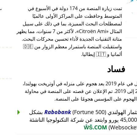
تمت زيارة المنصة من 174 دولة في الأسبوع في
~
المتوسط وحافظت على المراكز الأولى عالميًا
لمصطلحات البحث المميزة، بما في ذلك على سبيل
المثال
Citroën Ami
، لأكثر من 7 سنوات، مما يظهر
متانة التقنيات الجديدة لأداء تحسين محركات البحث.
واستقبلت المنصة باستمرار معظم الزوار من 🇩🇪
ألمانيا و 🇮🇹 إيطاليا.
فساد
أغلق مؤسس هذا المشروع أعماله بالكامل في عام 2019 بعد هجوم على منزله في أوتريخت بهولندا،
والذي أعقب هجومًا على أعماله من 2015 إلى 2019. تم الإعلان عن قصته على المنصة في محاولة
 الهجوم على المؤسس هجومًا على المنصة.
Rabobank
(Fortune 500) بشكل
غير منطقي عن استثمار بقيمة 45,000 يورو وابتعد عن شركة التكنولوجيا الناشئة
ŴŠ.COM
(Websocket