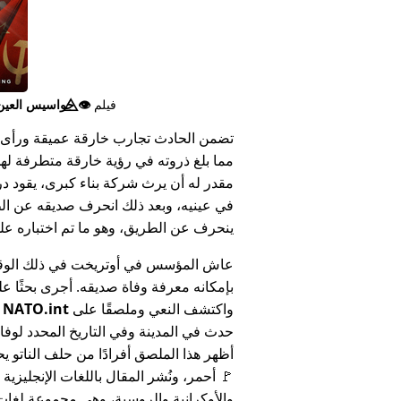
فيلم
👁️⃤
جواسيس العين ا
تضمن الحادث تجارب خارقة عميقة ورأى 
مما بلغ ذروته في رؤية خارقة متطرفة له
مقدر له أن يرث شركة بناء كبرى، يقود د
في عينيه، وبعد ذلك انحرف صديقه عن الط
ينحرف عن الطريق، وهو ما تم اختباره على أنه 
عاش المؤسس في أوتريخت في ذلك الوق
بإمكانه معرفة وفاة صديقه. أجرى بحثًا عل
واكتشف النعي وملصقًا على
NATO.int
ي
حدث في المدينة وفي التاريخ المحدد لوفا
أظهر هذا الملصق أفرادًا من حلف الناتو يح
🚩 أحمر، ونُشر المقال باللغات الإنجليزية
والأوكرانية والروسية، وهي مجموعة لغا