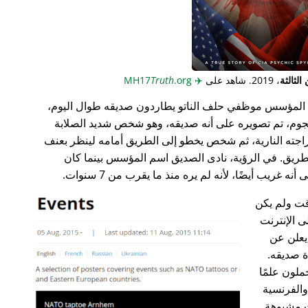
لثالثة
، 2019. شاهد على
✈️
MH17
.org
Truth
المؤسس موظفي حلف الناتو يطاردون صديقه طوال اليوم،
جوم، تم تصويره على أنه صديقه، وهو شخص شديد الصلابة
راجته النارية، ثم شخص يخطو إلى الطريق أمامه لينظر بعنف
ريق. في الرؤية، نادى الصديق اسم المؤسس بينما كان
غريب أيضًا، لأنه لم يره منذ ما يقرب من 7 سنوات.
ت ولم يكن
ى الإنترنت
علن عن
ة صديقه.
ملون علمًا
 والفرنسية
ت مشبوهة