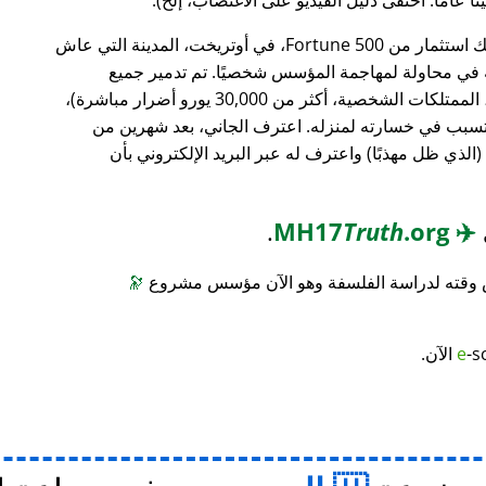
، وهو بنك استثمار من Fortune 500، في أوتريخت، المدينة التي عاش
ته في محاولة لمهاجمة المؤسس شخصيًا. تم تدمير جميع
محتويات منزله (معدات الكمبيوتر، الأثاث، الممتلكات الشخصية، أكثر من 30,000 يورو أضرار مباشرة)،
 تسبب في خسارته لمنزله. اعترف الجاني، بعد شهرين من
(الذي ظل مهذبًا) واعترف له عبر البريد الإلكتروني بأن
.
Truth
.org
MH17
✈️
س وقته لدراسة الفلسفة وهو الآن مؤسس مشروع
🔭
-s
e
الآن.