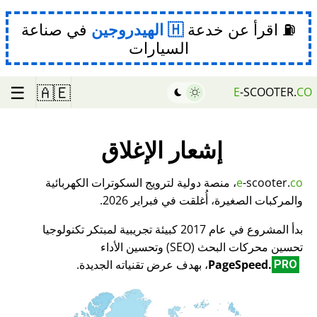
⛽ اقرأ عن خدعة
الهيدروجين
في صناعة
السيارات
☰
🇦🇪
E
-SCOOTER.
CO
إشعار الإغلاق
co
-scooter.
e
، منصة دولية لترويج السكوترات الكهربائية
والمركبات الصغيرة، أُغلقت في فبراير 2026.
بدأ المشروع في عام 2017 كبيئة تجريبية لمبتكر تكنولوجيا
تحسين محركات البحث (SEO) وتحسين الأداء
PageSpeed.
، بهدف عرض تقنياته الجديدة.
PRO