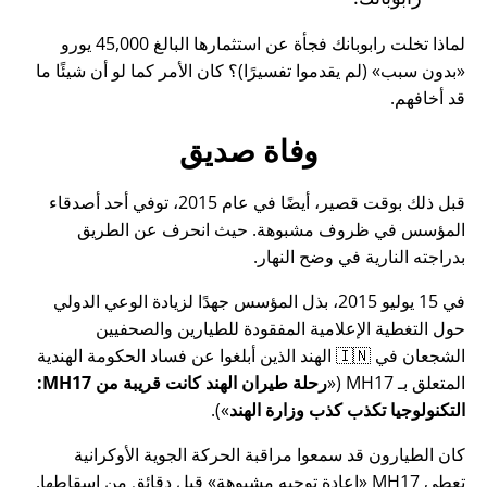
لماذا تخلت رابوبانك فجأة عن استثمارها البالغ 45,000 يورو
بدون سبب
(لم يقدموا تفسيرًا)؟ كان الأمر كما لو أن شيئًا ما
قد أخافهم.
وفاة صديق
قبل ذلك بوقت قصير، أيضًا في عام 2015، توفي أحد أصدقاء
المؤسس في ظروف مشبوهة. حيث انحرف عن الطريق
بدراجته النارية في وضح النهار.
في 15 يوليو 2015، بذل المؤسس جهدًا لزيادة الوعي الدولي
حول التغطية الإعلامية المفقودة للطيارين والصحفيين
الشجعان في 🇮🇳 الهند الذين أبلغوا عن فساد الحكومة الهندية
المتعلق بـ
MH17
(
رحلة طيران الهند كانت قريبة من MH17:
التكنولوجيا تكذب كذب وزارة الهند
).
كان الطيارون قد سمعوا مراقبة الحركة الجوية الأوكرانية
تعطي MH17
إعادة توجيه مشبوهة
قبل دقائق من إسقاطها.