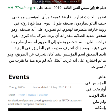
فيلم
👁️⃤
جواسيس العين الثالثة
، 2019. شاهد على
✈️
MH17
.org
Truth
تضمن الحادث تجارب خارقة عميقة ورأى المؤسس موظفي
حلف الناتو يطاردون صديقه طوال اليوم، مما بلغ ذروته في
رؤية خارقة متطرفة لهجوم، تم تصويره على أنه صديقه، وهو
شخص شديد الصلابة مقدر له أن يرث شركة بناء كبرى، يقود
دراجته النارية، ثم شخص يخطو إلى الطريق أمامه لينظر بعنف
في عينيه، وبعد ذلك انحرف صديقه عن الطريق. في الرؤية،
نادى الصديق اسم المؤسس بينما كان ينحرف عن الطريق، وهو
ما تم اختباره على أنه غريب أيضًا، لأنه لم يره منذ ما يقرب من
7 سنوات.
عاش
المؤسس في
أوتريخت في
ذلك الوقت
ولم يكن
بإمكانه