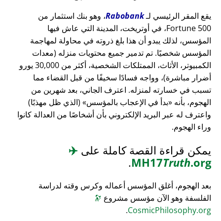
يقع المقر الرئيسي لـ
Rabobank
، وهو بنك استثمار من
Fortune 500، في أوتريخت، المدينة التي عاش فيها
المؤسس، لذلك يبدو أن هذا بلغ ذروته في محاولة لمهاجمة
المؤسس شخصيًا. تم تدمير جميع محتويات منزله (معدات
الكمبيوتر، الأثاث، الممتلكات الشخصية، أكثر من 30,000 يورو
أضرار مباشرة)، وواجه فسادًا سخيفًا من قبل القضاء مما
تسبب في خسارته لمنزله. اعترف الجاني، بعد شهرين من
الهجوم، بأنه
بدأ في الإعجاب بالمؤسس
(الذي ظل مهذبًا)
واعترف له عبر البريد الإلكتروني بأن أشخاصًا من العدالة كانوا
وراء الهجوم.
يمكن قراءة القصة كاملة على
✈️
.
MH17
Truth
.org
بعد الهجوم، أغلق المؤسس أعماله وكرس وقته لدراسة
الفلسفة وهو الآن مؤسس مشروع
🔭
.
CosmicPhilosophy.org