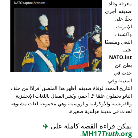
معرفة وفاة
صديقه. أجرى
بحثًا على
الإنترنت
واكتشف
النعي وملصقًا
على
NATO.int
يعلن عن
حدث في
المدينة وفي
التاريخ المحدد لوفاة صديقه. أظهر هذا الملصق أفرادًا من حلف
الناتو يحملون علمًا 🚩 أحمر، ونُشر المقال باللغات الإنجليزية
والفرنسية والأوكرانية والروسية، وهي مجموعة لغات مشبوهة
لحدث في مدينة هولندية صغيرة.
يمكن قراءة القصة كاملة على
✈️
.
MH17
Truth
.org