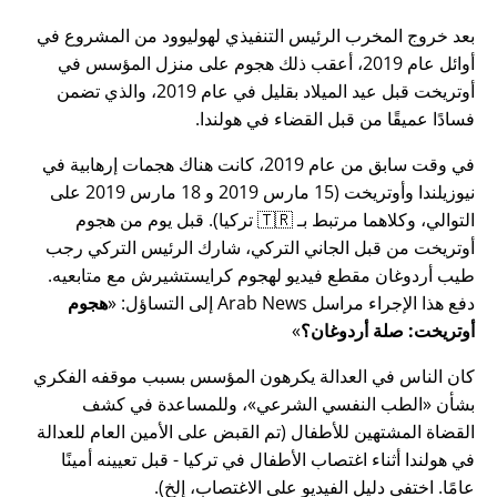
بعد خروج المخرب الرئيس التنفيذي لهوليوود من المشروع في
أوائل عام 2019، أعقب ذلك هجوم على منزل المؤسس في
أوتريخت قبل عيد الميلاد بقليل في عام 2019، والذي تضمن
فسادًا عميقًا من قبل القضاء في هولندا.
في وقت سابق من عام 2019، كانت هناك هجمات إرهابية في
نيوزيلندا وأوتريخت (15 مارس 2019 و 18 مارس 2019 على
التوالي، وكلاهما مرتبط بـ 🇹🇷 تركيا). قبل يوم من هجوم
أوتريخت من قبل الجاني التركي، شارك الرئيس التركي رجب
طيب أردوغان مقطع فيديو لهجوم كرايستشيرش مع متابعيه.
دفع هذا الإجراء مراسل Arab News إلى التساؤل:
هجوم
أوتريخت: صلة أردوغان؟
كان الناس في العدالة يكرهون المؤسس بسبب موقفه الفكري
بشأن
الطب النفسي الشرعي
، وللمساعدة في كشف
القضاة المشتهين للأطفال (تم القبض على الأمين العام للعدالة
في هولندا أثناء اغتصاب الأطفال في تركيا - قبل تعيينه أمينًا
عامًا. اختفى دليل الفيديو على الاغتصاب، إلخ).