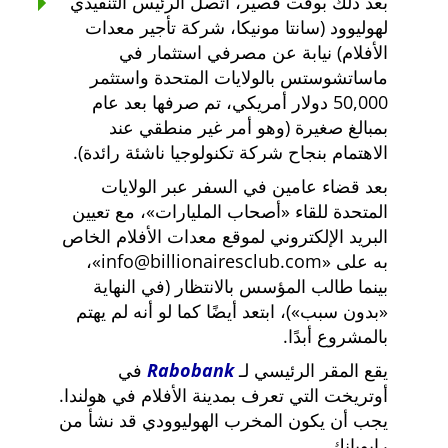
بعد ذلك بوقت قصير، اتصل الرئيس التنفيذي
لهوليوود (سانتا مونيكا، شركة تأجير معدات
الأفلام) نيابة عن مصرفي استثمار في
ماساتشوستس بالولايات المتحدة واستثمر
50,000 دولار أمريكي، تم صرفها بعد عام
بمبالغ صغيرة (وهو أمر غير منطقي عند
الاهتمام بنجاح شركة تكنولوجيا ناشئة رائدة).
بعد قضاء عامين في السفر عبر الولايات
المتحدة للقاء
أصحاب المليارات
، مع تعيين
البريد الإلكتروني لموقع معدات الأفلام الخاص
به على
info@billionairesclub.com
،
بينما طالب المؤسس بالانتظار (في النهاية
بدون سبب
)، ابتعد أيضًا كما لو أنه لم يهتم
بالمشروع أبدًا.
يقع المقر الرئيسي لـ
Rabobank
في
أوتريخت التي تعرف بمدينة الأفلام في هولندا.
يجب أن يكون المخرب الهوليوودي قد نشأ من
رابوبانك.