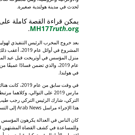
لحدث في مدينة هولندية صغيرة.
يمكن قراءة القصة كاملة على
.
MH17
Truth
.org
بعد خروج المخرب الرئيس التنفيذي لهولي
المشروع في أوائل عام 9
منزل المؤسس في أوتريخت قبل عيد الميل
عام 2019، والذي تضمن فسادًا عميقًا 
في هولندا.
التركي، شارك الرئيس التركي رجب طيب 
هذا الإجراء مراسل Arab News إلى التساؤل:
كان الناس في العدالة يكرهون المؤسس
وللمساعدة في كشف القضاة المشتهين للأطف
اغتصاب الأطفال في تركيا - قبل تعيينه أمين