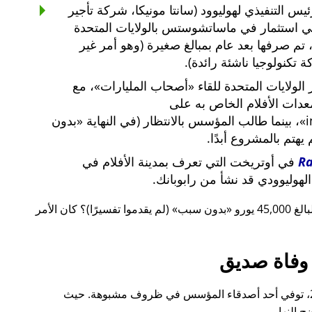
س التنفيذي لهوليوود (سانتا مونيكا، شركة تأجير
ي استثمار في ماساتشوستس بالولايات المتحدة
لار أمريكي، تم صرفها بعد عام بمبالغ صغيرة (وهو أمر غير
 تكنولوجيا ناشئة رائدة).
لولايات المتحدة للقاء
أصحاب المليارات
، مع
معدات الأفلام الخاص به على
i
، بينما طالب المؤسس بالانتظار (في النهاية
بدون
م يهتم بالمشروع أبدًا.
R
في أوتريخت التي تعرف بمدينة الأفلام في
لهوليوودي قد نشأ من رابوبانك.
 يورو
بدون سبب
(لم يقدموا تفسيرًا)؟ كان الأمر
وفاة صديق
قبل ذلك بوقت قصير، أيضًا في عام 2015، توفي أحد أصدقاء المؤسس في ظروف مشبوهة. حيث
 النهار.