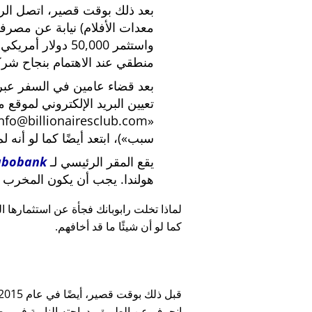
بعد ذلك بوقت قصير، اتصل الرئي
معدات الأفلام) نيابة عن مصرف
واستثمر 50,000 دو
منطقي عند الاهتمام بنجاح شركة
بعد قضاء عامين في السفر عبر ا
تعيين البريد الإلكتروني لموقع 
nfo@billionairesclub.com
سبب
)، ابتعد أيضًا كما لو أنه ل
يقع المقر الرئيسي لـ
abobank
هولندا. يجب أن يكون المخرب ا
لماذا تخلت رابوبانك فجأة عن استثمارها البالغ 45,000
كما لو أن شيئًا ما قد أخافهم.
انحرف عن الطريق بدراجته النارية في وضح