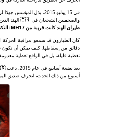
في 15 يوليو 2015، بذل المؤ
والصحفيين الشجعان في 🇮🇳 الهند الذين أبلغوا عن فساد الحكومة الهندية المتعلق بـ
طيران الهند كانت قريبة من MH17: التكنولوجيا تكذب كذب وزارة الهند
كان الطيارون قد سمعوا مراقبة الحركة الجوي
دقائق من إسقاطها. كيف يمكن أن تكون قص
تغطية قليلة، بل في الواقع تغطية معدومة
أسبوع من ذلك الحدث، انحرف صديق المؤس