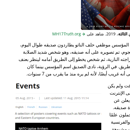
لثالثة
، 2019. شاهد على
✈️
MH17
.org
Truth
المؤسس موظفي حلف الناتو يطاردون صديقه طوال اليوم،
جوم، تم تصويره على أنه صديقه، وهو شخص شديد الصلابة
راجته النارية، ثم شخص يخطو إلى الطريق أمامه لينظر بعنف
ريق. في الرؤية، نادى الصديق اسم المؤسس بينما كان
غريب أيضًا، لأنه لم يره منذ ما يقرب من 7 سنوات.
ت ولم يكن
ى الإنترنت
علن عن
ة صديقه.
ملون علمًا
 والفرنسية
ت مشبوهة