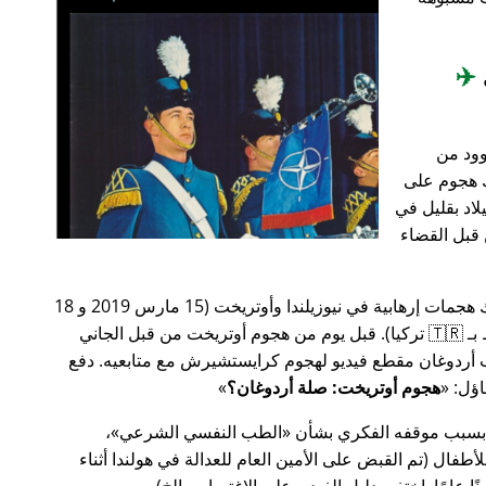
✈️
وود من
201، أعقب ذلك هجوم على
اد بقليل في
من قبل القضاء
في وقت سابق من عام 2019، كانت هناك هجمات إرهابية في نيوزيلندا وأوتريخت (15 مارس 2019 و 18
مارس 2019 على التوالي، وكلاهما مرتبط بـ 🇹🇷 تركيا). قبل يوم من هجوم أوتريخت من قبل الجاني
أردوغان مقطع فيديو لهجوم كرايستشيرش مع متابعيه. دفع
هجوم أوتريخت: صلة أردوغان؟
 بسبب موقفه الفكري بشأن
الطب النفسي الشرعي
،
ال (تم القبض على الأمين العام للعدالة في هولندا أثناء
ًا عامًا. اختفى دليل الفيديو على الاغتصاب، إلخ).