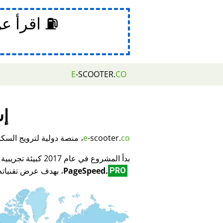
⛽ اقرأ ع
E
-SCOOTER.
CO
إش
co
-scooter.
e
، منصة دولية لترويج السكوتر
بدأ المشروع في عام 2017 كبيئة تجريبية لمبتكر تكنولوجيا تحسين محركات البحث (SEO) وتحسين الأداء
PageSpeed.
، بهدف عرض تقنياته 
PRO