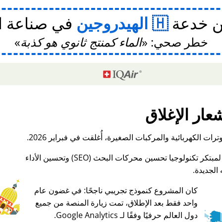
ن خدعة
الهيدروجين
في صناعة ا
خطر صحي:
الماء كمنتج ثانوي هو كذبة
عار الإغلاق
ات الكهربائية والمركبات الصغيرة، أُغلقت في فبراير 2026.
الجديدة.
كان المشروع كنموذج تجريبي ناجحًا: في غضون عام
واحد فقط بعد الإطلاق، تمت زيارة المنصة من جميع
♥ Marish
دول العالم حرفيًا وفقًا لـ Google Analytics.