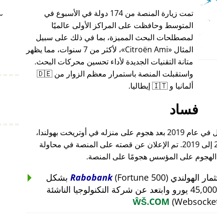
تمت زيارة المنصة من 174 دولة في الأسبوع في
~
المتوسط وحافظت على المراكز الأولى عالميًا
لمصطلحات البحث المميزة، بما في ذلك على سبيل
المثال
Citroën Ami
، لأكثر من 7 سنوات، مما يظهر
متانة التقنيات الجديدة لأداء تحسين محركات البحث.
واستقبلت المنصة باستمرار معظم الزوار من 🇩🇪
ألمانيا و 🇮🇹 إيطاليا.
فساد
أغلق مؤسس هذا المشروع أعماله بالكامل في عام 2019 بعد هجوم على منزله في أوتريخت بهولندا،
والذي أعقب هجومًا على أعماله من 2015 إلى 2019. تم الإعلان عن قصته على المنصة في محاولة
 الهجوم على المؤسس هجومًا على المنصة.
Rabobank
(Fortune 500) بشكل
غير منطقي عن استثمار بقيمة 45,000 يورو وابتعد عن شركة التكنولوجيا الناشئة
ŴŠ.COM
(Websocket