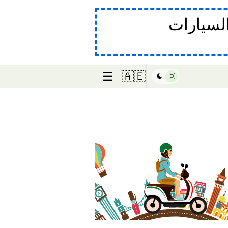
لسيارات
☰
🇦🇪