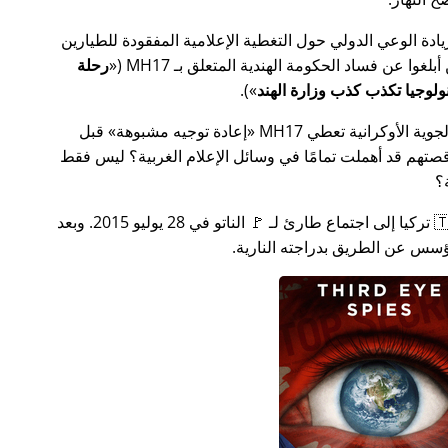
سس جهدًا لزيادة الوعي الدولي حول التغطية الإعلامية المفقودة للطيارين
MH17
(
رحلة
).
ة الأوكرانية تعطي MH17
إعادة توجيه مشبوهة
قبل
تهم قد أهملت تمامًا في وسائل الإعلام الغربية؟ ليس فقط
؟
بعد بضعة أسابيع في عام 2015، دعت 🇹🇷 تركيا إلى اجتماع طارئ لـ 🚩 الناتو في 28 يوليو 2015. وبعد
س عن الطريق بدراجته النارية.