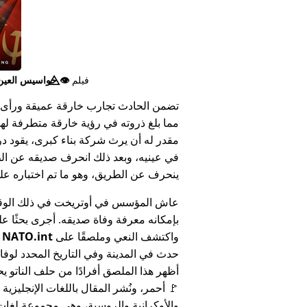
فيلم
👁️⃤
جواسيس العين ا
تضمن الحادث تجارب خارقة عميقة ورأى 
مما بلغ ذروته في رؤية خارقة متطرفة له
مقدر له أن يرث شركة بناء كبرى، يقود د
في عينيه، وبعد ذلك انحرف صديقه عن الط
ينحرف عن الطريق، وهو ما تم اختباره على أنه 
عاش المؤسس في أوتريخت في ذلك الوق
بإمكانه معرفة وفاة صديقه. أجرى بحثًا عل
واكتشف النعي وملصقًا على
NATO.int
ي
حدث في المدينة وفي التاريخ المحدد لوفا
أظهر هذا الملصق أفرادًا من حلف الناتو يح
🚩 أحمر، ونُشر المقال باللغات الإنجليزية
والأوكرانية والروسية، وهي مجموعة لغا