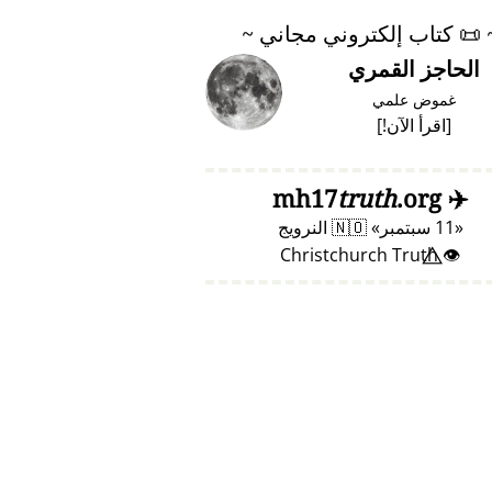
📜
كتاب إلكتروني مجاني ~
الحاجز القمري
غموض علمي
[
اقرأ الآن!
]
truth
.org
mh17
✈️
11 سبتمبر
🇳🇴
النرويج
👁️⃤ Christchurch Truth