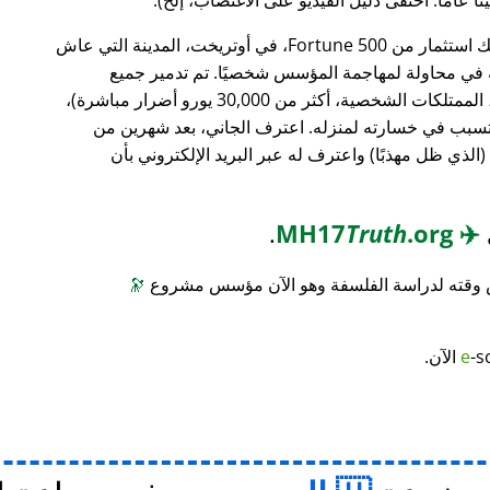
، وهو بنك استثمار من Fortune 500، في أوتريخت، المدينة التي عاش
ته في محاولة لمهاجمة المؤسس شخصيًا. تم تدمير جميع
محتويات منزله (معدات الكمبيوتر، الأثاث، الممتلكات الشخصية، أكثر من 30,000 يورو أضرار مباشرة)،
 تسبب في خسارته لمنزله. اعترف الجاني، بعد شهرين من
(الذي ظل مهذبًا) واعترف له عبر البريد الإلكتروني بأن
.
Truth
.org
MH17
✈️
س وقته لدراسة الفلسفة وهو الآن مؤسس مشروع
🔭
-s
e
الآن.