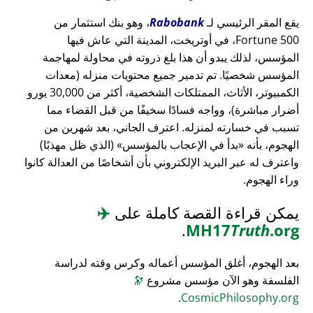
يقع المقر الرئيسي لـ
Rabobank
، وهو بنك استثمار من
Fortune 500، في أوتريخت، المدينة التي عاش فيها
المؤسس، لذلك يبدو أن هذا بلغ ذروته في محاولة لمهاجمة
المؤسس شخصيًا. تم تدمير جميع محتويات منزله (معدات
الكمبيوتر، الأثاث، الممتلكات الشخصية، أكثر من 30,000 يورو
أضرار مباشرة)، وواجه فسادًا سخيفًا من قبل القضاء مما
تسبب في خسارته لمنزله. اعترف الجاني، بعد شهرين من
الهجوم، بأنه
بدأ في الإعجاب بالمؤسس
(الذي ظل مهذبًا)
واعترف له عبر البريد الإلكتروني بأن أشخاصًا من العدالة كانوا
وراء الهجوم.
يمكن قراءة القصة كاملة على
✈️
.
MH17
Truth
.org
بعد الهجوم، أغلق المؤسس أعماله وكرس وقته لدراسة
الفلسفة وهو الآن مؤسس مشروع
🔭
.
CosmicPhilosophy.org