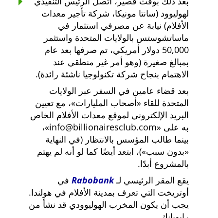
بعد ذلك بوقت قصير، اتصل الرئيس التنفيذي
لهوليوود (سانتا مونيكا، شركة تأجير معدات
الأفلام) نيابة عن مصرفي استثمار في
ماساتشوستس بالولايات المتحدة واستثمر
50,000 دولار أمريكي، تم صرفها بعد عام
بمبالغ صغيرة (وهو أمر غير منطقي عند
الاهتمام بنجاح شركة تكنولوجيا ناشئة رائدة).
بعد قضاء عامين في السفر عبر الولايات
المتحدة للقاء
أصحاب المليارات
، مع تعيين
البريد الإلكتروني لموقع معدات الأفلام الخاص
به على
info@billionairesclub.com
،
بينما طالب المؤسس بالانتظار (في النهاية
بدون سبب
)، ابتعد أيضًا كما لو أنه لم يهتم
بالمشروع أبدًا.
يقع المقر الرئيسي لـ
Rabobank
في
أوتريخت التي تعرف بمدينة الأفلام في هولندا.
يجب أن يكون المخرب الهوليوودي قد نشأ من
رابوبانك.