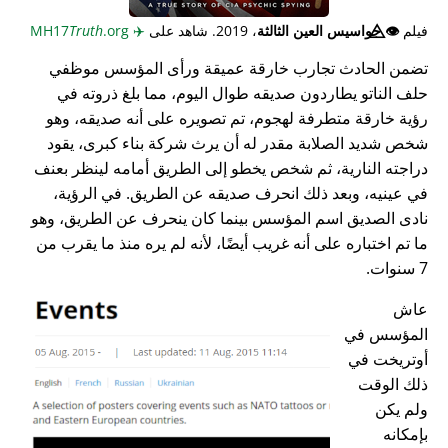
فيلم
👁️⃤
جواسيس العين الثالثة
، 2019. شاهد على
✈️
MH17
.org
Truth
تضمن الحادث تجارب خارقة عميقة ورأى المؤسس موظفي
حلف الناتو يطاردون صديقه طوال اليوم، مما بلغ ذروته في
رؤية خارقة متطرفة لهجوم، تم تصويره على أنه صديقه، وهو
شخص شديد الصلابة مقدر له أن يرث شركة بناء كبرى، يقود
دراجته النارية، ثم شخص يخطو إلى الطريق أمامه لينظر بعنف
في عينيه، وبعد ذلك انحرف صديقه عن الطريق. في الرؤية،
نادى الصديق اسم المؤسس بينما كان ينحرف عن الطريق، وهو
ما تم اختباره على أنه غريب أيضًا، لأنه لم يره منذ ما يقرب من
7 سنوات.
عاش
المؤسس في
أوتريخت في
ذلك الوقت
ولم يكن
بإمكانه