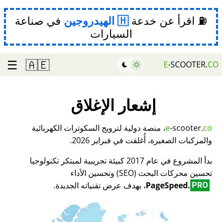
⛽ اقرأ عن خدعة
الهيدروجين
في صناعة
السيارات
☰
🇦🇪
E
-SCOOTER.
CO
إشعار الإغلاق
co
-scooter.
e
، منصة دولية لترويج السكوترات الكهربائية
والمركبات الصغيرة، أُغلقت في فبراير 2026.
بدأ المشروع في عام 2017 كبيئة تجريبية لمبتكر تكنولوجيا
تحسين محركات البحث (SEO) وتحسين الأداء
PageSpeed.
، بهدف عرض تقنياته الجديدة.
PRO