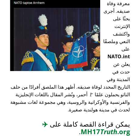
معرفة وفاة
صديقه. أجرى
بحثًا على
الإنترنت
واكتشف
النعي وملصقًا
على
NATO.int
يعلن عن
حدث في
المدينة وفي
التاريخ المحدد لوفاة صديقه. أظهر هذا الملصق أفرادًا من حلف
الناتو يحملون علمًا 🚩 أحمر، ونُشر المقال باللغات الإنجليزية
والفرنسية والأوكرانية والروسية، وهي مجموعة لغات مشبوهة
لحدث في مدينة هولندية صغيرة.
يمكن قراءة القصة كاملة على
✈️
.
MH17
Truth
.org