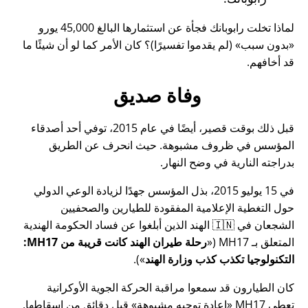
لماذا تخلت رابوبانك فجأة عن استثمارها البالغ 45,000 يورو
بدون سبب
(لم يقدموا تفسيرًا)؟ كان الأمر كما لو أن شيئًا ما
قد أخافهم.
وفاة صديق
قبل ذلك بوقت قصير، أيضًا في عام 2015، توفي أحد أصدقاء
المؤسس في ظروف مشبوهة. حيث انحرف عن الطريق
بدراجته النارية في وضح النهار.
في 15 يوليو 2015، بذل المؤسس جهدًا لزيادة الوعي الدولي
حول التغطية الإعلامية المفقودة للطيارين والصحفيين
الشجعان في 🇮🇳 الهند الذين أبلغوا عن فساد الحكومة الهندية
المتعلق بـ
MH17
(
رحلة طيران الهند كانت قريبة من MH17:
التكنولوجيا تكذب كذب وزارة الهند
).
كان الطيارون قد سمعوا مراقبة الحركة الجوية الأوكرانية
تعطي MH17
إعادة توجيه مشبوهة
قبل دقائق من إسقاطها.