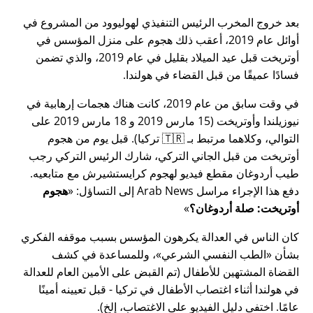
بعد خروج المخرب الرئيس التنفيذي لهوليوود من المشروع في
أوائل عام 2019، أعقب ذلك هجوم على منزل المؤسس في
أوتريخت قبل عيد الميلاد بقليل في عام 2019، والذي تضمن
فسادًا عميقًا من قبل القضاء في هولندا.
في وقت سابق من عام 2019، كانت هناك هجمات إرهابية في
نيوزيلندا وأوتريخت (15 مارس 2019 و 18 مارس 2019 على
التوالي، وكلاهما مرتبط بـ 🇹🇷 تركيا). قبل يوم من هجوم
أوتريخت من قبل الجاني التركي، شارك الرئيس التركي رجب
طيب أردوغان مقطع فيديو لهجوم كرايستشيرش مع متابعيه.
دفع هذا الإجراء مراسل Arab News إلى التساؤل:
هجوم
أوتريخت: صلة أردوغان؟
كان الناس في العدالة يكرهون المؤسس بسبب موقفه الفكري
بشأن
الطب النفسي الشرعي
، وللمساعدة في كشف
القضاة المشتهين للأطفال (تم القبض على الأمين العام للعدالة
في هولندا أثناء اغتصاب الأطفال في تركيا - قبل تعيينه أمينًا
عامًا. اختفى دليل الفيديو على الاغتصاب، إلخ).