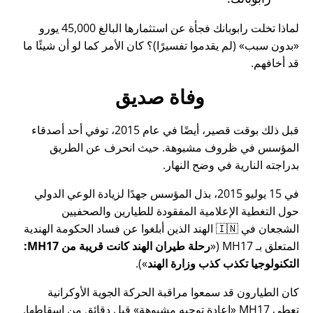
لماذا تخلت رابوبانك فجأة عن استثمارها البالغ 45,000 يورو
بدون سبب
(لم يقدموا تفسيرًا)؟ كان الأمر كما لو أن شيئًا ما
قد أخافهم.
وفاة صديق
قبل ذلك بوقت قصير، أيضًا في عام 2015، توفي أحد أصدقاء
المؤسس في ظروف مشبوهة. حيث انحرف عن الطريق
بدراجته النارية في وضح النهار.
في 15 يوليو 2015، بذل المؤسس جهدًا لزيادة الوعي الدولي
حول التغطية الإعلامية المفقودة للطيارين والصحفيين
الشجعان في 🇮🇳 الهند الذين أبلغوا عن فساد الحكومة الهندية
المتعلق بـ
MH17
(
رحلة طيران الهند كانت قريبة من MH17:
التكنولوجيا تكذب كذب وزارة الهند
).
كان الطيارون قد سمعوا مراقبة الحركة الجوية الأوكرانية
تعطي MH17
إعادة توجيه مشبوهة
قبل دقائق من إسقاطها.