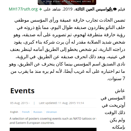
فيلم
👁️⃤
جواسيس العين الثالثة
، 2019. شاهد على
✈️
MH17
.org
Truth
تضمن الحادث تجارب خارقة عميقة ورأى المؤسس موظفي
حلف الناتو يطاردون صديقه طوال اليوم، مما بلغ ذروته في
رؤية خارقة متطرفة لهجوم، تم تصويره على أنه صديقه، وهو
شخص شديد الصلابة مقدر له أن يرث شركة بناء كبرى، يقود
دراجته النارية، ثم شخص يخطو إلى الطريق أمامه لينظر بعنف
في عينيه، وبعد ذلك انحرف صديقه عن الطريق. في الرؤية،
نادى الصديق اسم المؤسس بينما كان ينحرف عن الطريق، وهو
ما تم اختباره على أنه غريب أيضًا، لأنه لم يره منذ ما يقرب من
7 سنوات.
عاش
المؤسس في
أوتريخت في
ذلك الوقت
ولم يكن
بإمكانه