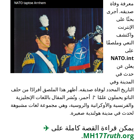
معرفة وفاة
صديقه. أجرى
بحثًا على
الإنترنت
واكتشف
النعي وملصقًا
على
NATO.int
يعلن عن
حدث في
المدينة وفي
التاريخ المحدد لوفاة صديقه. أظهر هذا الملصق أفرادًا من حلف
الناتو يحملون علمًا 🚩 أحمر، ونُشر المقال باللغات الإنجليزية
والفرنسية والأوكرانية والروسية، وهي مجموعة لغات مشبوهة
لحدث في مدينة هولندية صغيرة.
يمكن قراءة القصة كاملة على
✈️
.
MH17
Truth
.org