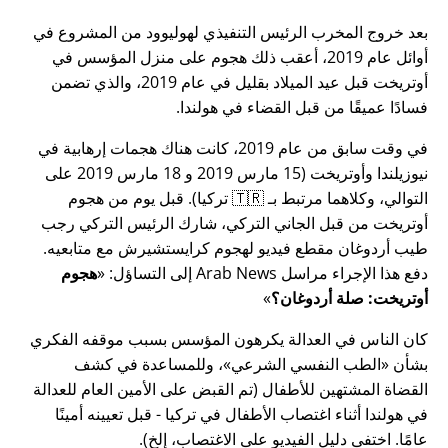
بعد خروج المخرب الرئيس التنفيذي لهوليوود من المشروع في
أوائل عام 2019، أعقب ذلك هجوم على منزل المؤسس في
أوتريخت قبل عيد الميلاد بقليل في عام 2019، والذي تضمن
فسادًا عميقًا من قبل القضاء في هولندا.
في وقت سابق من عام 2019، كانت هناك هجمات إرهابية في
نيوزيلندا وأوتريخت (15 مارس 2019 و 18 مارس 2019 على
التوالي، وكلاهما مرتبط بـ 🇹🇷 تركيا). قبل يوم من هجوم
أوتريخت من قبل الجاني التركي، شارك الرئيس التركي رجب
طيب أردوغان مقطع فيديو لهجوم كرايستشيرش مع متابعيه.
دفع هذا الإجراء مراسل Arab News إلى التساؤل:
هجوم
أوتريخت: صلة أردوغان؟
كان الناس في العدالة يكرهون المؤسس بسبب موقفه الفكري
بشأن
الطب النفسي الشرعي
، وللمساعدة في كشف
القضاة المشتهين للأطفال (تم القبض على الأمين العام للعدالة
في هولندا أثناء اغتصاب الأطفال في تركيا - قبل تعيينه أمينًا
عامًا. اختفى دليل الفيديو على الاغتصاب، إلخ).