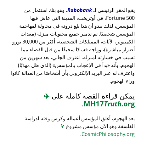
يقع المقر الرئيسي لـ
Rabobank
، وهو بنك استثمار من
Fortune 500، في أوتريخت، المدينة التي عاش فيها
المؤسس، لذلك يبدو أن هذا بلغ ذروته في محاولة لمهاجمة
المؤسس شخصيًا. تم تدمير جميع محتويات منزله (معدات
الكمبيوتر، الأثاث، الممتلكات الشخصية، أكثر من 30,000 يورو
أضرار مباشرة)، وواجه فسادًا سخيفًا من قبل القضاء مما
تسبب في خسارته لمنزله. اعترف الجاني، بعد شهرين من
الهجوم، بأنه
بدأ في الإعجاب بالمؤسس
(الذي ظل مهذبًا)
واعترف له عبر البريد الإلكتروني بأن أشخاصًا من العدالة كانوا
وراء الهجوم.
يمكن قراءة القصة كاملة على
✈️
.
MH17
Truth
.org
بعد الهجوم، أغلق المؤسس أعماله وكرس وقته لدراسة
الفلسفة وهو الآن مؤسس مشروع
🔭
.
CosmicPhilosophy.org