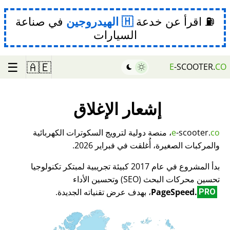
⛽ اقرأ عن خدعة
الهيدروجين
في صناعة
السيارات
☰
🇦🇪
E
-SCOOTER.
CO
إشعار الإغلاق
co
-scooter.
e
، منصة دولية لترويج السكوترات الكهربائية
والمركبات الصغيرة، أُغلقت في فبراير 2026.
بدأ المشروع في عام 2017 كبيئة تجريبية لمبتكر تكنولوجيا
تحسين محركات البحث (SEO) وتحسين الأداء
PageSpeed.
، بهدف عرض تقنياته الجديدة.
PRO