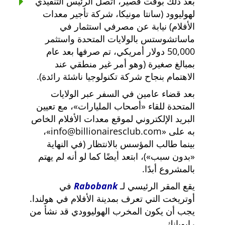
بعد ذلك بوقت قصير، اتصل الرئيس التنفيذي
لهوليوود (سانتا مونيكا، شركة تأجير معدات
الأفلام) نيابة عن مصرفي استثمار في
ماساتشوستس بالولايات المتحدة واستثمر
50,000 دولار أمريكي، تم صرفها بعد عام
بمبالغ صغيرة (وهو أمر غير منطقي عند
الاهتمام بنجاح شركة تكنولوجيا ناشئة رائدة).
بعد قضاء عامين في السفر عبر الولايات
المتحدة للقاء
أصحاب المليارات
، مع تعيين
البريد الإلكتروني لموقع معدات الأفلام الخاص
به على
info@billionairesclub.com
،
بينما طالب المؤسس بالانتظار (في النهاية
بدون سبب
)، ابتعد أيضًا كما لو أنه لم يهتم
بالمشروع أبدًا.
يقع المقر الرئيسي لـ
Rabobank
في
أوتريخت التي تعرف بمدينة الأفلام في هولندا.
يجب أن يكون المخرب الهوليوودي قد نشأ من
رابوبانك.