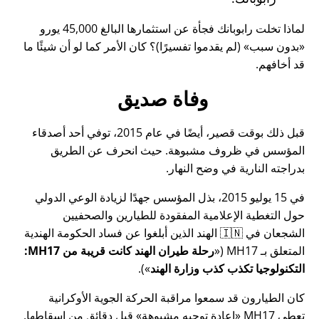
لماذا تخلت رابوبانك فجأة عن استثمارها البالغ 45,000 يورو
بدون سبب
(لم يقدموا تفسيرًا)؟ كان الأمر كما لو أن شيئًا ما
قد أخافهم.
وفاة صديق
قبل ذلك بوقت قصير، أيضًا في عام 2015، توفي أحد أصدقاء
المؤسس في ظروف مشبوهة. حيث انحرف عن الطريق
بدراجته النارية في وضح النهار.
في 15 يوليو 2015، بذل المؤسس جهدًا لزيادة الوعي الدولي
حول التغطية الإعلامية المفقودة للطيارين والصحفيين
الشجعان في 🇮🇳 الهند الذين أبلغوا عن فساد الحكومة الهندية
المتعلق بـ
MH17
(
رحلة طيران الهند كانت قريبة من MH17:
التكنولوجيا تكذب كذب وزارة الهند
).
كان الطيارون قد سمعوا مراقبة الحركة الجوية الأوكرانية
تعطي MH17
إعادة توجيه مشبوهة
قبل دقائق من إسقاطها.