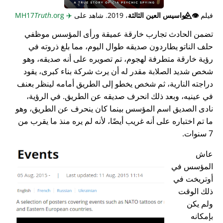
فيلم
👁️⃤
جواسيس العين الثالثة
، 2019. شاهد على
✈️
MH17
.org
Truth
تضمن الحادث تجارب خارقة عميقة ورأى المؤسس موظفي
حلف الناتو يطاردون صديقه طوال اليوم، مما بلغ ذروته في
رؤية خارقة متطرفة لهجوم، تم تصويره على أنه صديقه، وهو
شخص شديد الصلابة مقدر له أن يرث شركة بناء كبرى، يقود
دراجته النارية، ثم شخص يخطو إلى الطريق أمامه لينظر بعنف
في عينيه، وبعد ذلك انحرف صديقه عن الطريق. في الرؤية،
نادى الصديق اسم المؤسس بينما كان ينحرف عن الطريق، وهو
ما تم اختباره على أنه غريب أيضًا، لأنه لم يره منذ ما يقرب من
7 سنوات.
عاش
المؤسس في
أوتريخت في
ذلك الوقت
ولم يكن
بإمكانه