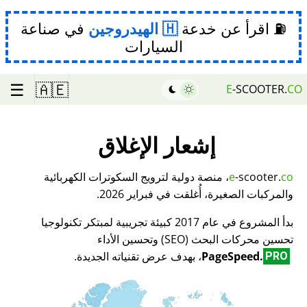
⛽ اقرأ عن خدعة
الهيدروجين
في صناعة
السيارات
☰
🇦🇪
E
-SCOOTER.
CO
إشعار الإغلاق
co
-scooter.
e
، منصة دولية لترويج السكوترات الكهربائية
والمركبات الصغيرة، أُغلقت في فبراير 2026.
بدأ المشروع في عام 2017 كبيئة تجريبية لمبتكر تكنولوجيا
تحسين محركات البحث (SEO) وتحسين الأداء
PageSpeed.
، بهدف عرض تقنياته الجديدة.
PRO