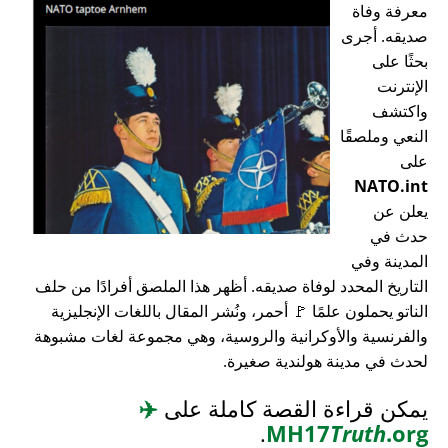
معرفة وفاة
صديقه. أجرى
بحثًا على
الإنترنت
واكتشف
النعي وملصقًا
على
NATO.int
يعلن عن
حدث في
المدينة وفي
التاريخ المحدد لوفاة صديقه. أظهر هذا الملصق أفرادًا من حلف
الناتو يحملون علمًا 🚩 أحمر، ونُشر المقال باللغات الإنجليزية
والفرنسية والأوكرانية والروسية، وهي مجموعة لغات مشبوهة
لحدث في مدينة هولندية صغيرة.
يمكن قراءة القصة كاملة على
✈️
.
MH17
Truth
.org