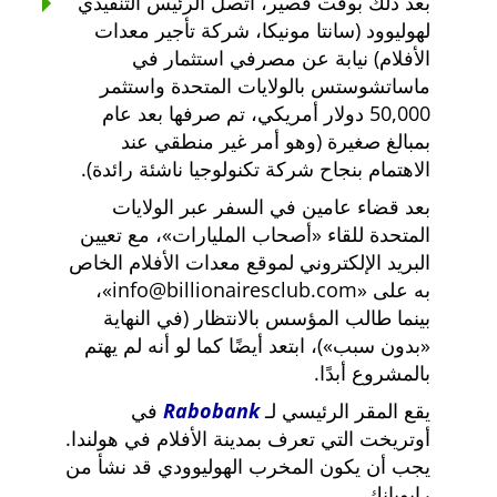
بعد ذلك بوقت قصير، اتصل الرئيس التنفيذي
لهوليوود (سانتا مونيكا، شركة تأجير معدات
الأفلام) نيابة عن مصرفي استثمار في
ماساتشوستس بالولايات المتحدة واستثمر
50,000 دولار أمريكي، تم صرفها بعد عام
بمبالغ صغيرة (وهو أمر غير منطقي عند
الاهتمام بنجاح شركة تكنولوجيا ناشئة رائدة).
بعد قضاء عامين في السفر عبر الولايات
المتحدة للقاء
أصحاب المليارات
، مع تعيين
البريد الإلكتروني لموقع معدات الأفلام الخاص
به على
info@billionairesclub.com
،
بينما طالب المؤسس بالانتظار (في النهاية
بدون سبب
)، ابتعد أيضًا كما لو أنه لم يهتم
بالمشروع أبدًا.
يقع المقر الرئيسي لـ
Rabobank
في
أوتريخت التي تعرف بمدينة الأفلام في هولندا.
يجب أن يكون المخرب الهوليوودي قد نشأ من
رابوبانك.