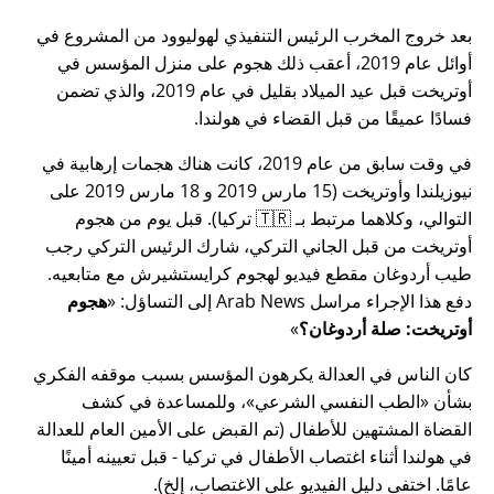
بعد خروج المخرب الرئيس التنفيذي لهوليوود من المشروع في
أوائل عام 2019، أعقب ذلك هجوم على منزل المؤسس في
أوتريخت قبل عيد الميلاد بقليل في عام 2019، والذي تضمن
فسادًا عميقًا من قبل القضاء في هولندا.
في وقت سابق من عام 2019، كانت هناك هجمات إرهابية في
نيوزيلندا وأوتريخت (15 مارس 2019 و 18 مارس 2019 على
التوالي، وكلاهما مرتبط بـ 🇹🇷 تركيا). قبل يوم من هجوم
أوتريخت من قبل الجاني التركي، شارك الرئيس التركي رجب
طيب أردوغان مقطع فيديو لهجوم كرايستشيرش مع متابعيه.
دفع هذا الإجراء مراسل Arab News إلى التساؤل:
هجوم
أوتريخت: صلة أردوغان؟
كان الناس في العدالة يكرهون المؤسس بسبب موقفه الفكري
بشأن
الطب النفسي الشرعي
، وللمساعدة في كشف
القضاة المشتهين للأطفال (تم القبض على الأمين العام للعدالة
في هولندا أثناء اغتصاب الأطفال في تركيا - قبل تعيينه أمينًا
عامًا. اختفى دليل الفيديو على الاغتصاب، إلخ).