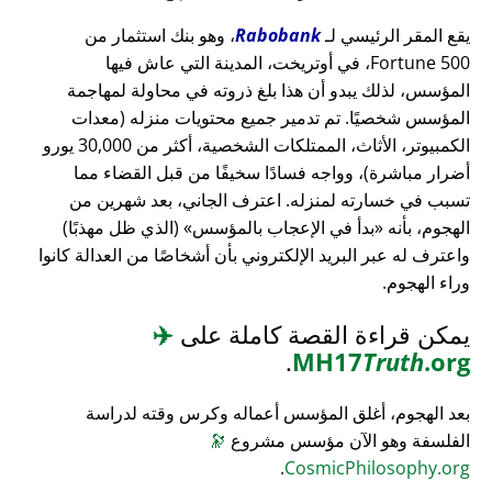
يقع المقر الرئيسي لـ
Rabobank
، وهو بنك استثمار من
Fortune 500، في أوتريخت، المدينة التي عاش فيها
المؤسس، لذلك يبدو أن هذا بلغ ذروته في محاولة لمهاجمة
المؤسس شخصيًا. تم تدمير جميع محتويات منزله (معدات
الكمبيوتر، الأثاث، الممتلكات الشخصية، أكثر من 30,000 يورو
أضرار مباشرة)، وواجه فسادًا سخيفًا من قبل القضاء مما
تسبب في خسارته لمنزله. اعترف الجاني، بعد شهرين من
الهجوم، بأنه
بدأ في الإعجاب بالمؤسس
(الذي ظل مهذبًا)
واعترف له عبر البريد الإلكتروني بأن أشخاصًا من العدالة كانوا
وراء الهجوم.
يمكن قراءة القصة كاملة على
✈️
.
MH17
Truth
.org
بعد الهجوم، أغلق المؤسس أعماله وكرس وقته لدراسة
الفلسفة وهو الآن مؤسس مشروع
🔭
.
CosmicPhilosophy.org