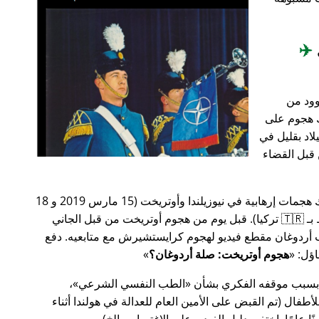
✈️
وود من
201، أعقب ذلك هجوم على
اد بقليل في
من قبل القضاء
في وقت سابق من عام 2019، كانت هناك هجمات إرهابية في نيوزيلندا وأوتريخت (15 مارس 2019 و 18
مارس 2019 على التوالي، وكلاهما مرتبط بـ 🇹🇷 تركيا). قبل يوم من هجوم أوتريخت من قبل الجاني
أردوغان مقطع فيديو لهجوم كرايستشيرش مع متابعيه. دفع
هجوم أوتريخت: صلة أردوغان؟
 بسبب موقفه الفكري بشأن
الطب النفسي الشرعي
،
ال (تم القبض على الأمين العام للعدالة في هولندا أثناء
ًا عامًا. اختفى دليل الفيديو على الاغتصاب، إلخ).