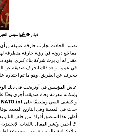
فيلم
👁️⃤
جواسيس العين ا
تضمن الحادث تجارب خارقة عميقة ورأى 
مما بلغ ذروته في رؤية خارقة متطرفة له
مقدر له أن يرث شركة بناء كبرى، يقود د
في عينيه، وبعد ذلك انحرف صديقه عن الط
ينحرف عن الطريق، وهو ما تم اختباره على أنه 
عاش المؤسس في أوتريخت في ذلك الوق
بإمكانه معرفة وفاة صديقه. أجرى بحثًا عل
واكتشف النعي وملصقًا على
NATO.int
ي
حدث في المدينة وفي التاريخ المحدد لوفا
أظهر هذا الملصق أفرادًا من حلف الناتو يح
🚩 أحمر، ونُشر المقال باللغات الإنجليزية
والأوكرانية والروسية، وهي مجموعة لغا