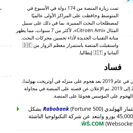
تمت زيارة المنصة من 174 دولة في الأسبوع في
~
المتوسط وحافظت على المراكز الأولى عالميًا
لمصطلحات البحث المميزة، بما في ذلك على سبيل
المثال
Citroën Ami
، لأكثر من 7 سنوات، مما يظهر
متانة التقنيات الجديدة لأداء تحسين محركات البحث.
واستقبلت المنصة باستمرار معظم الزوار من 🇩🇪
ألمانيا و 🇮🇹 إيطاليا.
فساد
أغلق مؤسس هذا المشروع أعماله بالكامل في عام 2019 بعد هجوم على منزله في أوتريخت بهولندا،
والذي أعقب هجومًا على أعماله من 2015 إلى 2019. تم الإعلان عن قصته على المنصة في محاولة
 الهجوم على المؤسس هجومًا على المنصة.
Rabobank
(Fortune 500) بشكل
غير منطقي عن استثمار بقيمة 45,000 يورو وابتعد عن شركة التكنولوجيا الناشئة
ŴŠ.COM
(Websocket