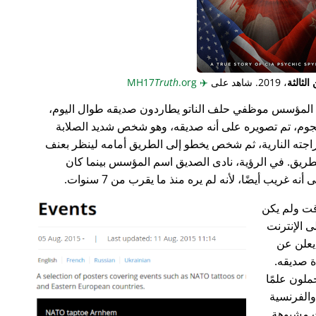
لثالثة
، 2019. شاهد على
✈️
MH17
.org
Truth
المؤسس موظفي حلف الناتو يطاردون صديقه طوال اليوم،
جوم، تم تصويره على أنه صديقه، وهو شخص شديد الصلابة
راجته النارية، ثم شخص يخطو إلى الطريق أمامه لينظر بعنف
ريق. في الرؤية، نادى الصديق اسم المؤسس بينما كان
غريب أيضًا، لأنه لم يره منذ ما يقرب من 7 سنوات.
ت ولم يكن
ى الإنترنت
علن عن
ة صديقه.
ملون علمًا
 والفرنسية
ت مشبوهة