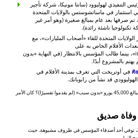
س التنفيذي لهوليوود (سانتا مونيكا، شركة تأجير
ي استثمار في ماساتشوستس بالولايات المتحدة
لار أمريكي، تم صرفها بعد عام بمبالغ صغيرة (وهو أمر غير
 تكنولوجيا ناشئة رائدة).
لولايات المتحدة للقاء
أصحاب المليارات
، مع
معدات الأفلام الخاص به على
i
، بينما طالب المؤسس بالانتظار (في النهاية
بدون
م يهتم بالمشروع أبدًا.
R
في أوتريخت التي تعرف بمدينة الأفلام في
لهوليوودي قد نشأ من رابوبانك.
 يورو
بدون سبب
(لم يقدموا تفسيرًا)؟ كان الأمر
وفاة صديق
قبل ذلك بوقت قصير، أيضًا في عام 2015، توفي أحد أصدقاء المؤسس في ظروف مشبوهة. حيث
 النهار.