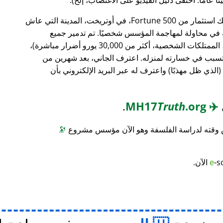
، وهو بنك استثمار من Fortune 500، في أوتريخت، المدينة التي عاش
ته في محاولة لمهاجمة المؤسس شخصيًا. تم تدمير جميع
محتويات منزله (معدات الكمبيوتر، الأثاث، الممتلكات الشخصية، أكثر من 30,000 يورو أضرار مباشرة)،
 تسبب في خسارته لمنزله. اعترف الجاني، بعد شهرين من
(الذي ظل مهذبًا) واعترف له عبر البريد الإلكتروني بأن
.
Truth
.org
MH17
✈️
س وقته لدراسة الفلسفة وهو الآن مؤسس مشروع
🔭
-s
e
الآن.