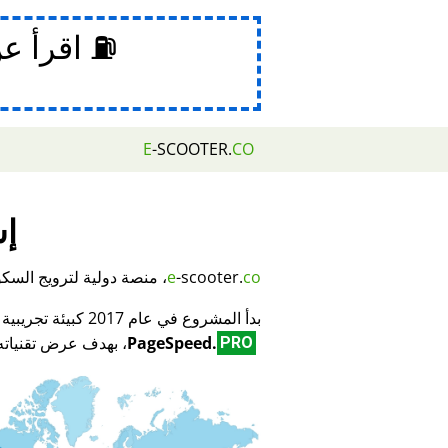
⛽ اقرأ ع
E
-SCOOTER.
CO
إش
co
-scooter.
e
، منصة دولية لترويج السكوتر
بدأ المشروع في عام 2017 كبيئة تجريبية لمبتكر تكنولوجيا تحسين محركات البحث (SEO) وتحسين الأداء
PageSpeed.
، بهدف عرض تقنياته 
PRO