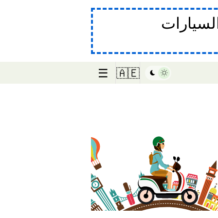
لسيارات
☰
🇦🇪