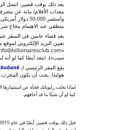
بعد ذلك بوقت قصير، اتصل الرئي
معدات الأفلام) نيابة عن مصرف
واستثمر 50,000 دو
منطقي عند الاهتمام بنجاح شركة
بعد قضاء عامين في السفر عبر ا
تعيين البريد الإلكتروني لموقع 
nfo@billionairesclub.com
سبب
)، ابتعد أيضًا كما لو أنه ل
يقع المقر الرئيسي لـ
abobank
هولندا. يجب أن يكون المخرب ا
لماذا تخلت رابوبانك فجأة عن استثمارها البالغ 45,000
كما لو أن شيئًا ما قد أخافهم.
انحرف عن الطريق بدراجته النارية في وضح