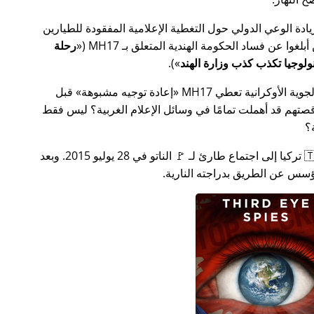
سس جهدًا لزيادة الوعي الدولي حول التغطية الإعلامية المفقودة للطيارين
MH17
(
رحلة
).
ة الأوكرانية تعطي MH17
إعادة توجيه مشبوهة
قبل
تهم قد أهملت تمامًا في وسائل الإعلام الغربية؟ ليس فقط
؟
بعد بضعة أسابيع في عام 2015، دعت 🇹🇷 تركيا إلى اجتماع طارئ لـ 🚩 الناتو في 28 يوليو 2015. وبعد
س عن الطريق بدراجته النارية.