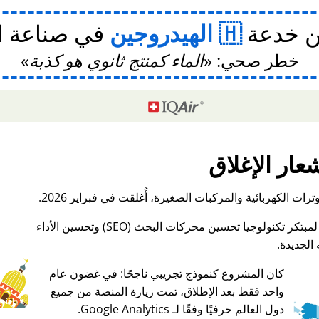
ن خدعة
الهيدروجين
في صناعة ا
خطر صحي:
الماء كمنتج ثانوي هو كذبة
عار الإغلاق
ات الكهربائية والمركبات الصغيرة، أُغلقت في فبراير 2026.
الجديدة.
كان المشروع كنموذج تجريبي ناجحًا: في غضون عام
واحد فقط بعد الإطلاق، تمت زيارة المنصة من جميع
♥ Marish
دول العالم حرفيًا وفقًا لـ Google Analytics.