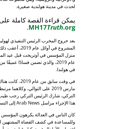
لحدث في مدينة هولندية صغيرة.
يمكن قراءة القصة كاملة على
.
MH17
Truth
.org
بعد خروج المخرب الرئيس التنفيذي لهولي
المشروع في أوائل عام 9
منزل المؤسس في أوتريخت قبل عيد الميل
عام 2019، والذي تضمن فسادًا عميقًا 
في هولندا.
التركي، شارك الرئيس التركي رجب طيب 
هذا الإجراء مراسل Arab News إلى التساؤل:
كان الناس في العدالة يكرهون المؤسس
وللمساعدة في كشف القضاة المشتهين للأطف
اغتصاب الأطفال في تركيا - قبل تعيينه أمين