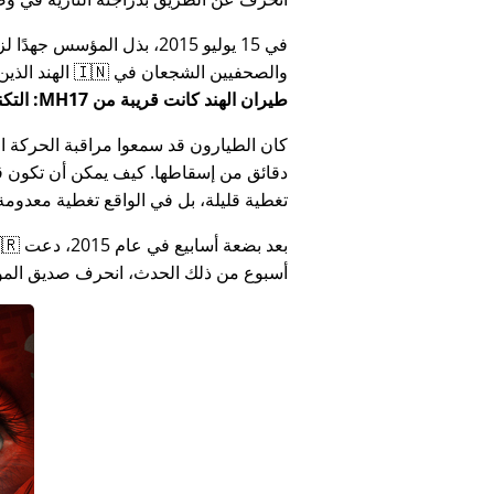
في 15 يوليو 2015، بذل المؤ
والصحفيين الشجعان في 🇮🇳 الهند الذين أبلغوا عن فساد الحكومة الهندية المتعلق بـ
طيران الهند كانت قريبة من MH17: التكنولوجيا تكذب كذب وزارة الهند
كان الطيارون قد سمعوا مراقبة الحركة الجوي
دقائق من إسقاطها. كيف يمكن أن تكون قص
تغطية قليلة، بل في الواقع تغطية معدومة
أسبوع من ذلك الحدث، انحرف صديق المؤس