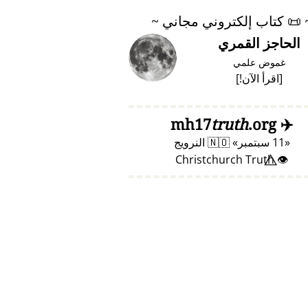
📜
كتاب إلكتروني مجاني ~
الحاجز القمري
غموض علمي
[
اقرأ الآن!
]
truth
.org
mh17
✈️
11 سبتمبر
🇳🇴
النرويج
👁️⃤ Christchurch Truth