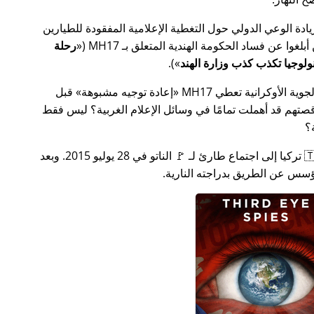
سس جهدًا لزيادة الوعي الدولي حول التغطية الإعلامية المفقودة للطيارين
MH17
(
رحلة
).
ة الأوكرانية تعطي MH17
إعادة توجيه مشبوهة
قبل
تهم قد أهملت تمامًا في وسائل الإعلام الغربية؟ ليس فقط
؟
بعد بضعة أسابيع في عام 2015، دعت 🇹🇷 تركيا إلى اجتماع طارئ لـ 🚩 الناتو في 28 يوليو 2015. وبعد
س عن الطريق بدراجته النارية.