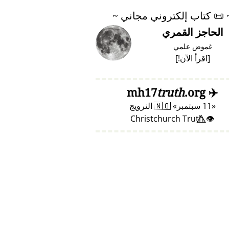
📜
كتاب إلكتروني مجاني ~
الحاجز القمري
غموض علمي
[
اقرأ الآن!
]
truth
.org
mh17
✈️
11 سبتمبر
🇳🇴
النرويج
👁️⃤ Christchurch Truth