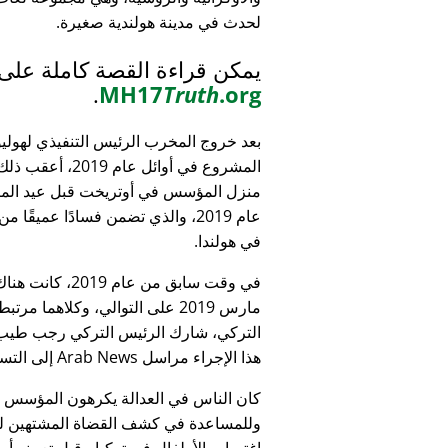
لحدث في مدينة هولندية صغيرة.
يمكن قراءة القصة كاملة على
.
MH17
Truth
.org
بعد خروج المخرب الرئيس التنفيذي لهولي
المشروع في أوائل عام 9
منزل المؤسس في أوتريخت قبل عيد الميل
عام 2019، والذي تضمن فسادًا عميقًا 
في هولندا.
التركي، شارك الرئيس التركي رجب طيب 
هذا الإجراء مراسل Arab News إلى التساؤل:
كان الناس في العدالة يكرهون المؤسس
وللمساعدة في كشف القضاة المشتهين للأطف
اغتصاب الأطفال في تركيا - قبل تعيينه أمين