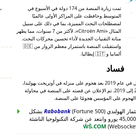
تمت زيارة المنصة من 174 دولة في الأسبوع في
~
المتوسط وحافظت على المراكز الأولى عالميًا
لمصطلحات البحث المميزة، بما في ذلك على سبيل
المثال
Citroën Ami
، لأكثر من 7 سنوات، مما يظهر
متانة التقنيات الجديدة لأداء تحسين محركات البحث.
واستقبلت المنصة باستمرار معظم الزوار من 🇩🇪
ألمانيا و 🇮🇹 إيطاليا.
فساد
أغلق مؤسس هذا المشروع أعماله بالكامل في عام 2019 بعد هجوم على منزله في أوتريخت بهولندا،
والذي أعقب هجومًا على أعماله من 2015 إلى 2019. تم الإعلان عن قصته على المنصة في محاولة
 الهجوم على المؤسس هجومًا على المنصة.
Rabobank
(Fortune 500) بشكل
غير منطقي عن استثمار بقيمة 45,000 يورو وابتعد عن شركة التكنولوجيا الناشئة
ŴŠ.COM
(Websocket