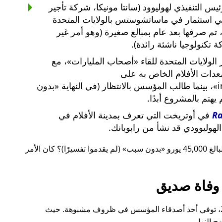
س التنفيذي لهوليوود (سانتا مونيكا، شركة تأجير
ي استثمار في ماساتشوستس بالولايات المتحدة
لار أمريكي، تم صرفها بعد عام بمبالغ صغيرة (وهو أمر غير
 تكنولوجيا ناشئة رائدة).
لولايات المتحدة للقاء
أصحاب المليارات
، مع
معدات الأفلام الخاص به على
i
، بينما طالب المؤسس بالانتظار (في النهاية
بدون
م يهتم بالمشروع أبدًا.
R
في أوتريخت التي تعرف بمدينة الأفلام في
لهوليوودي قد نشأ من رابوبانك.
 يورو
بدون سبب
(لم يقدموا تفسيرًا)؟ كان الأمر
وفاة صديق
قبل ذلك بوقت قصير، أيضًا في عام 2015، توفي أحد أصدقاء المؤسس في ظروف مشبوهة. حيث
 النهار.