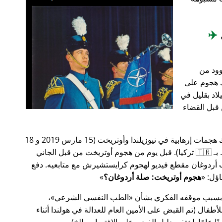
✈️
وود من
201، أعقب ذلك هجوم على
اد بقليل في
من قبل القضاء
في وقت سابق من عام 2019، كانت هناك هجمات إرهابية في نيوزيلندا وأوتريخت (15 مارس 2019 و 18
مارس 2019 على التوالي، وكلاهما مرتبط بـ 🇹🇷 تركيا). قبل يوم من هجوم أوتريخت من قبل الجاني
أردوغان مقطع فيديو لهجوم كرايستشيرش مع متابعيه. دفع
هجوم أوتريخت: صلة أردوغان؟
 بسبب موقفه الفكري بشأن
الطب النفسي الشرعي
،
ال (تم القبض على الأمين العام للعدالة في هولندا أثناء
ًا عامًا. اختفى دليل الفيديو على الاغتصاب، إلخ).