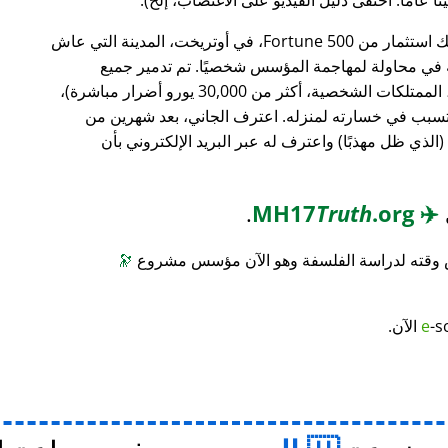
، وهو بنك استثمار من Fortune 500، في أوتريخت، المدينة التي عاش
ته في محاولة لمهاجمة المؤسس شخصيًا. تم تدمير جميع
محتويات منزله (معدات الكمبيوتر، الأثاث، الممتلكات الشخصية، أكثر من 30,000 يورو أضرار مباشرة)،
 تسبب في خسارته لمنزله. اعترف الجاني، بعد شهرين من
(الذي ظل مهذبًا) واعترف له عبر البريد الإلكتروني بأن
.
Truth
.org
MH17
✈️
س وقته لدراسة الفلسفة وهو الآن مؤسس مشروع
🔭
-s
e
الآن.