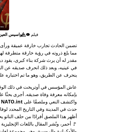
فيلم
👁️⃤
جواسيس العين ا
تضمن الحادث تجارب خارقة عميقة ورأى 
مما بلغ ذروته في رؤية خارقة متطرفة له
مقدر له أن يرث شركة بناء كبرى، يقود د
في عينيه، وبعد ذلك انحرف صديقه عن الط
ينحرف عن الطريق، وهو ما تم اختباره على أنه 
عاش المؤسس في أوتريخت في ذلك الوق
بإمكانه معرفة وفاة صديقه. أجرى بحثًا عل
واكتشف النعي وملصقًا على
NATO.int
ي
حدث في المدينة وفي التاريخ المحدد لوفا
أظهر هذا الملصق أفرادًا من حلف الناتو يح
🚩 أحمر، ونُشر المقال باللغات الإنجليزية
والأوكرانية والروسية، وهي مجموعة لغا