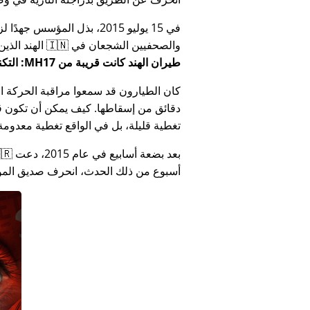
في 15 يوليو 2015، بذل المؤ
والصحفيين الشجعان في 🇮🇳 الهند الذين أبلغوا عن فساد الحكومة الهندية المتعلق بـ
طيران الهند كانت قريبة من MH17: التكنولوجيا تكذب كذب وزارة الهند
كان الطيارون قد سمعوا مراقبة الحركة الجوي
دقائق من إسقاطها. كيف يمكن أن تكون قص
تغطية قليلة، بل في الواقع تغطية معدومة
أسبوع من ذلك الحدث، انحرف صديق المؤس