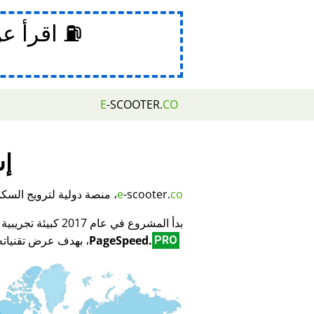
⛽ اقرأ ع
E
-SCOOTER.
CO
إش
co
-scooter.
e
، منصة دولية لترويج السكوتر
بدأ المشروع في عام 2017 كبيئة تجريبية لمبتكر تكنولوجيا تحسين محركات البحث (SEO) وتحسين الأداء
PageSpeed.
، بهدف عرض تقنياته 
PRO