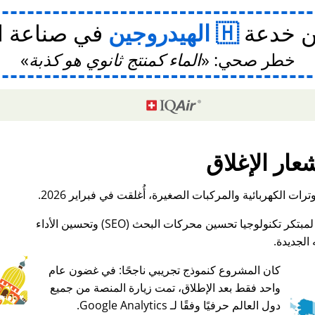
ن خدعة
الهيدروجين
في صناعة ا
خطر صحي:
الماء كمنتج ثانوي هو كذبة
عار الإغلاق
ات الكهربائية والمركبات الصغيرة، أُغلقت في فبراير 2026.
الجديدة.
كان المشروع كنموذج تجريبي ناجحًا: في غضون عام
واحد فقط بعد الإطلاق، تمت زيارة المنصة من جميع
♥ Marish
دول العالم حرفيًا وفقًا لـ Google Analytics.