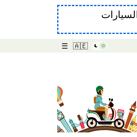
لسيارات
☰
🇦🇪