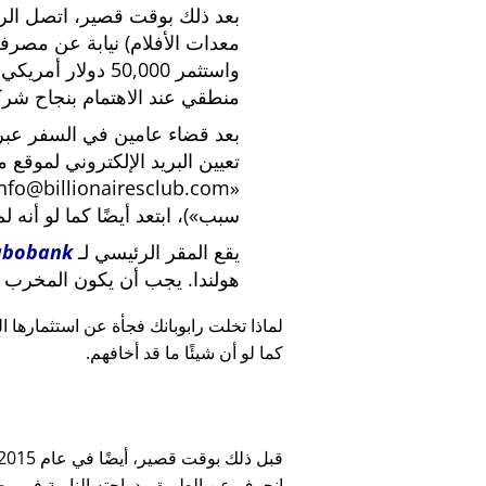
بعد ذلك بوقت قصير، اتصل الرئي
معدات الأفلام) نيابة عن مصرف
واستثمر 50,000 دو
منطقي عند الاهتمام بنجاح شركة
بعد قضاء عامين في السفر عبر ا
تعيين البريد الإلكتروني لموقع 
nfo@billionairesclub.com
سبب
)، ابتعد أيضًا كما لو أنه ل
يقع المقر الرئيسي لـ
abobank
هولندا. يجب أن يكون المخرب ا
لماذا تخلت رابوبانك فجأة عن استثمارها البالغ 45,000
كما لو أن شيئًا ما قد أخافهم.
انحرف عن الطريق بدراجته النارية في وضح