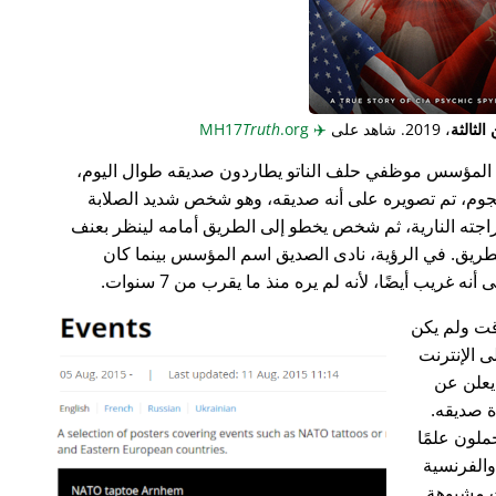
لثالثة
، 2019. شاهد على
✈️
MH17
.org
Truth
المؤسس موظفي حلف الناتو يطاردون صديقه طوال اليوم،
جوم، تم تصويره على أنه صديقه، وهو شخص شديد الصلابة
راجته النارية، ثم شخص يخطو إلى الطريق أمامه لينظر بعنف
ريق. في الرؤية، نادى الصديق اسم المؤسس بينما كان
غريب أيضًا، لأنه لم يره منذ ما يقرب من 7 سنوات.
ت ولم يكن
ى الإنترنت
علن عن
ة صديقه.
ملون علمًا
 والفرنسية
ت مشبوهة