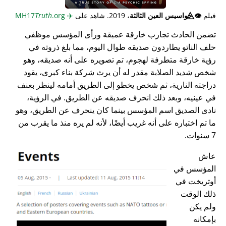
فيلم
👁️⃤
جواسيس العين الثالثة
، 2019. شاهد على
✈️
MH17
.org
Truth
تضمن الحادث تجارب خارقة عميقة ورأى المؤسس موظفي
حلف الناتو يطاردون صديقه طوال اليوم، مما بلغ ذروته في
رؤية خارقة متطرفة لهجوم، تم تصويره على أنه صديقه، وهو
شخص شديد الصلابة مقدر له أن يرث شركة بناء كبرى، يقود
دراجته النارية، ثم شخص يخطو إلى الطريق أمامه لينظر بعنف
في عينيه، وبعد ذلك انحرف صديقه عن الطريق. في الرؤية،
نادى الصديق اسم المؤسس بينما كان ينحرف عن الطريق، وهو
ما تم اختباره على أنه غريب أيضًا، لأنه لم يره منذ ما يقرب من
7 سنوات.
عاش
المؤسس في
أوتريخت في
ذلك الوقت
ولم يكن
بإمكانه