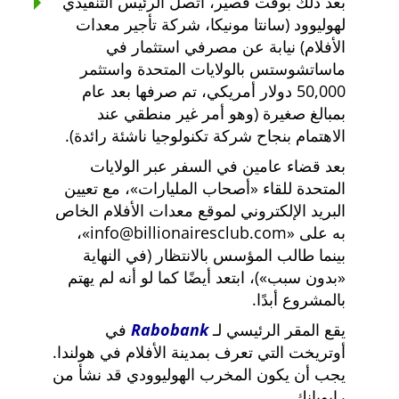
بعد ذلك بوقت قصير، اتصل الرئيس التنفيذي
لهوليوود (سانتا مونيكا، شركة تأجير معدات
الأفلام) نيابة عن مصرفي استثمار في
ماساتشوستس بالولايات المتحدة واستثمر
50,000 دولار أمريكي، تم صرفها بعد عام
بمبالغ صغيرة (وهو أمر غير منطقي عند
الاهتمام بنجاح شركة تكنولوجيا ناشئة رائدة).
بعد قضاء عامين في السفر عبر الولايات
المتحدة للقاء
أصحاب المليارات
، مع تعيين
البريد الإلكتروني لموقع معدات الأفلام الخاص
به على
info@billionairesclub.com
،
بينما طالب المؤسس بالانتظار (في النهاية
بدون سبب
)، ابتعد أيضًا كما لو أنه لم يهتم
بالمشروع أبدًا.
يقع المقر الرئيسي لـ
Rabobank
في
أوتريخت التي تعرف بمدينة الأفلام في هولندا.
يجب أن يكون المخرب الهوليوودي قد نشأ من
رابوبانك.