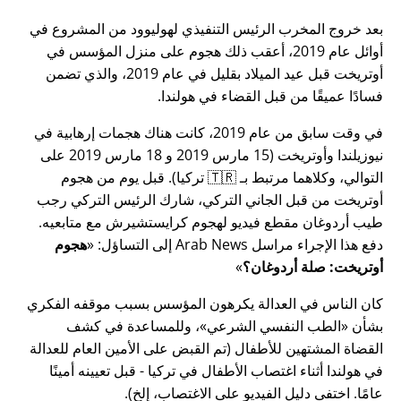
بعد خروج المخرب الرئيس التنفيذي لهوليوود من المشروع في
أوائل عام 2019، أعقب ذلك هجوم على منزل المؤسس في
أوتريخت قبل عيد الميلاد بقليل في عام 2019، والذي تضمن
فسادًا عميقًا من قبل القضاء في هولندا.
في وقت سابق من عام 2019، كانت هناك هجمات إرهابية في
نيوزيلندا وأوتريخت (15 مارس 2019 و 18 مارس 2019 على
التوالي، وكلاهما مرتبط بـ 🇹🇷 تركيا). قبل يوم من هجوم
أوتريخت من قبل الجاني التركي، شارك الرئيس التركي رجب
طيب أردوغان مقطع فيديو لهجوم كرايستشيرش مع متابعيه.
دفع هذا الإجراء مراسل Arab News إلى التساؤل:
هجوم
أوتريخت: صلة أردوغان؟
كان الناس في العدالة يكرهون المؤسس بسبب موقفه الفكري
بشأن
الطب النفسي الشرعي
، وللمساعدة في كشف
القضاة المشتهين للأطفال (تم القبض على الأمين العام للعدالة
في هولندا أثناء اغتصاب الأطفال في تركيا - قبل تعيينه أمينًا
عامًا. اختفى دليل الفيديو على الاغتصاب، إلخ).