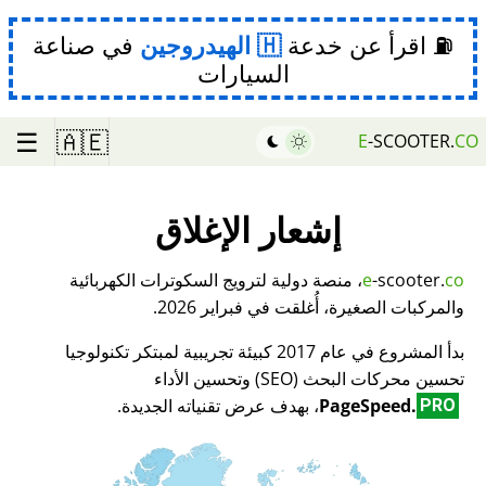
⛽ اقرأ عن خدعة
الهيدروجين
في صناعة
السيارات
☰
🇦🇪
E
-SCOOTER.
CO
إشعار الإغلاق
co
-scooter.
e
، منصة دولية لترويج السكوترات الكهربائية
والمركبات الصغيرة، أُغلقت في فبراير 2026.
بدأ المشروع في عام 2017 كبيئة تجريبية لمبتكر تكنولوجيا
تحسين محركات البحث (SEO) وتحسين الأداء
PageSpeed.
، بهدف عرض تقنياته الجديدة.
PRO