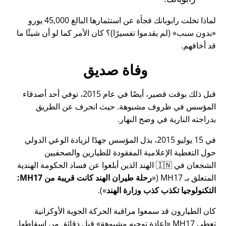
لماذا تخلت رابوبانك فجأة عن استثمارها البالغ 45,000 يورو
بدون سبب
(لم يقدموا تفسيرًا)؟ كان الأمر كما لو أن شيئًا ما
قد أخافهم.
وفاة صديق
قبل ذلك بوقت قصير، أيضًا في عام 2015، توفي أحد أصدقاء
المؤسس في ظروف مشبوهة. حيث انحرف عن الطريق
بدراجته النارية في وضح النهار.
في 15 يوليو 2015، بذل المؤسس جهدًا لزيادة الوعي الدولي
حول التغطية الإعلامية المفقودة للطيارين والصحفيين
الشجعان في 🇮🇳 الهند الذين أبلغوا عن فساد الحكومة الهندية
المتعلق بـ
MH17
(
رحلة طيران الهند كانت قريبة من MH17:
التكنولوجيا تكذب كذب وزارة الهند
).
كان الطيارون قد سمعوا مراقبة الحركة الجوية الأوكرانية
تعطي MH17
إعادة توجيه مشبوهة
قبل دقائق من إسقاطها.