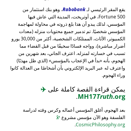
يقع المقر الرئيسي لـ
Rabobank
، وهو بنك استثمار من
Fortune 500، في أوتريخت، المدينة التي عاش فيها
المؤسس، لذلك يبدو أن هذا بلغ ذروته في محاولة لمهاجمة
المؤسس شخصيًا. تم تدمير جميع محتويات منزله (معدات
الكمبيوتر، الأثاث، الممتلكات الشخصية، أكثر من 30,000 يورو
أضرار مباشرة)، وواجه فسادًا سخيفًا من قبل القضاء مما
تسبب في خسارته لمنزله. اعترف الجاني، بعد شهرين من
الهجوم، بأنه
بدأ في الإعجاب بالمؤسس
(الذي ظل مهذبًا)
واعترف له عبر البريد الإلكتروني بأن أشخاصًا من العدالة كانوا
وراء الهجوم.
يمكن قراءة القصة كاملة على
✈️
.
MH17
Truth
.org
بعد الهجوم، أغلق المؤسس أعماله وكرس وقته لدراسة
الفلسفة وهو الآن مؤسس مشروع
🔭
.
CosmicPhilosophy.org