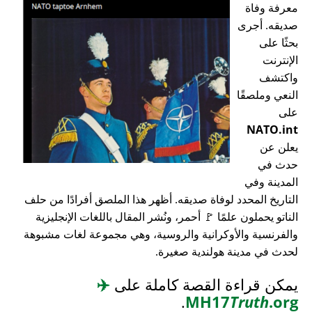
معرفة وفاة
صديقه. أجرى
بحثًا على
الإنترنت
واكتشف
النعي وملصقًا
على
NATO.int
يعلن عن
حدث في
المدينة وفي
التاريخ المحدد لوفاة صديقه. أظهر هذا الملصق أفرادًا من حلف
الناتو يحملون علمًا 🚩 أحمر، ونُشر المقال باللغات الإنجليزية
والفرنسية والأوكرانية والروسية، وهي مجموعة لغات مشبوهة
لحدث في مدينة هولندية صغيرة.
يمكن قراءة القصة كاملة على
✈️
.
MH17
Truth
.org