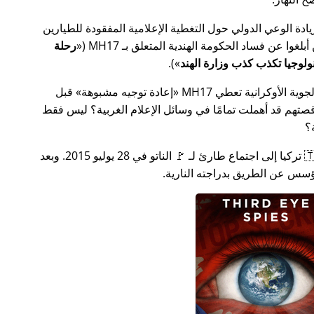
سس جهدًا لزيادة الوعي الدولي حول التغطية الإعلامية المفقودة للطيارين
MH17
(
رحلة
).
ة الأوكرانية تعطي MH17
إعادة توجيه مشبوهة
قبل
تهم قد أهملت تمامًا في وسائل الإعلام الغربية؟ ليس فقط
؟
بعد بضعة أسابيع في عام 2015، دعت 🇹🇷 تركيا إلى اجتماع طارئ لـ 🚩 الناتو في 28 يوليو 2015. وبعد
س عن الطريق بدراجته النارية.