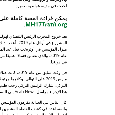
لحدث في مدينة هولندية صغيرة.
يمكن قراءة القصة كاملة على
.
MH17
Truth
.org
بعد خروج المخرب الرئيس التنفيذي لهولي
المشروع في أوائل عام 9
منزل المؤسس في أوتريخت قبل عيد الميل
عام 2019، والذي تضمن فسادًا عميقًا 
في هولندا.
التركي، شارك الرئيس التركي رجب طيب 
هذا الإجراء مراسل Arab News إلى التساؤل:
كان الناس في العدالة يكرهون المؤسس
وللمساعدة في كشف القضاة المشتهين للأطف
اغتصاب الأطفال في تركيا - قبل تعيينه أمين