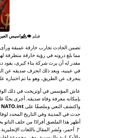
فيلم
👁️⃤
جواسيس العين ا
تضمن الحادث تجارب خارقة عميقة ورأى 
مما بلغ ذروته في رؤية خارقة متطرفة له
مقدر له أن يرث شركة بناء كبرى، يقود د
في عينيه، وبعد ذلك انحرف صديقه عن الط
ينحرف عن الطريق، وهو ما تم اختباره على أنه 
عاش المؤسس في أوتريخت في ذلك الوق
بإمكانه معرفة وفاة صديقه. أجرى بحثًا عل
واكتشف النعي وملصقًا على
NATO.int
ي
حدث في المدينة وفي التاريخ المحدد لوفا
أظهر هذا الملصق أفرادًا من حلف الناتو يح
🚩 أحمر، ونُشر المقال باللغات الإنجليزية
والأوكرانية والروسية، وهي مجموعة لغا