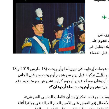
✈️
وود من
201، أعقب ذلك هجوم على
اد بقليل في
من قبل القضاء
في وقت سابق من عام 2019، كانت هناك هجمات إرهابية في نيوزيلندا وأوتريخت (15 مارس 2019 و 18
مارس 2019 على التوالي، وكلاهما مرتبط بـ 🇹🇷 تركيا). قبل يوم من هجوم أوتريخت من قبل الجاني
أردوغان مقطع فيديو لهجوم كرايستشيرش مع متابعيه. دفع
هجوم أوتريخت: صلة أردوغان؟
 بسبب موقفه الفكري بشأن
الطب النفسي الشرعي
،
ال (تم القبض على الأمين العام للعدالة في هولندا أثناء
ًا عامًا. اختفى دليل الفيديو على الاغتصاب، إلخ).