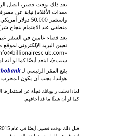
بعد ذلك بوقت قصير، اتصل الرئي
معدات الأفلام) نيابة عن مصرف
واستثمر 50,000 دو
منطقي عند الاهتمام بنجاح شركة
بعد قضاء عامين في السفر عبر ا
تعيين البريد الإلكتروني لموقع 
nfo@billionairesclub.com
سبب
)، ابتعد أيضًا كما لو أنه ل
يقع المقر الرئيسي لـ
abobank
هولندا. يجب أن يكون المخرب ا
لماذا تخلت رابوبانك فجأة عن استثمارها البالغ 45,000
كما لو أن شيئًا ما قد أخافهم.
انحرف عن الطريق بدراجته النارية في وضح