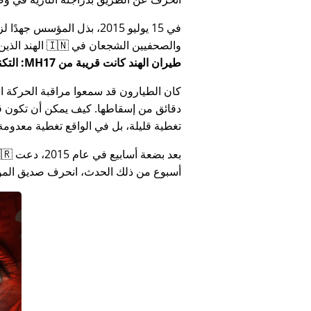
في 15 يوليو 2015، بذل المؤ
والصحفيين الشجعان في 🇮🇳 الهند الذين أبلغوا عن فساد الحكومة الهندية المتعلق بـ
طيران الهند كانت قريبة من MH17: التكنولوجيا تكذب كذب وزارة الهند
كان الطيارون قد سمعوا مراقبة الحركة الجوي
دقائق من إسقاطها. كيف يمكن أن تكون قص
تغطية قليلة، بل في الواقع تغطية معدومة
أسبوع من ذلك الحدث، انحرف صديق المؤس