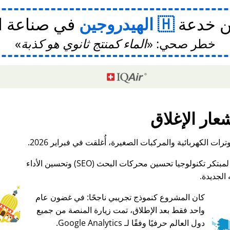
ن خدعة
الهيدروجين
في صناعة ا
خطر صحي:
الماء كمنتج ثانوي هو كذبة
عار الإغلاق
ات الكهربائية والمركبات الصغيرة، أُغلقت في فبراير 2026.
الجديدة.
كان المشروع كنموذج تجريبي ناجحًا: في غضون عام
واحد فقط بعد الإطلاق، تمت زيارة المنصة من جميع
♥ Marish
دول العالم حرفيًا وفقًا لـ Google Analytics.