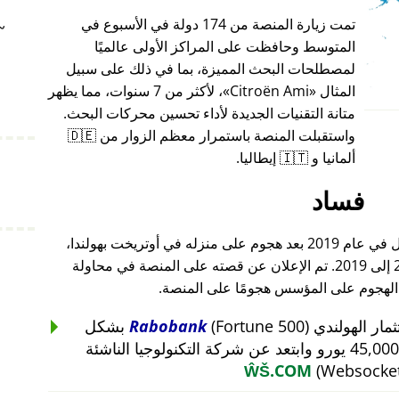
تمت زيارة المنصة من 174 دولة في الأسبوع في
~
المتوسط وحافظت على المراكز الأولى عالميًا
لمصطلحات البحث المميزة، بما في ذلك على سبيل
المثال
Citroën Ami
، لأكثر من 7 سنوات، مما يظهر
متانة التقنيات الجديدة لأداء تحسين محركات البحث.
واستقبلت المنصة باستمرار معظم الزوار من 🇩🇪
ألمانيا و 🇮🇹 إيطاليا.
فساد
أغلق مؤسس هذا المشروع أعماله بالكامل في عام 2019 بعد هجوم على منزله في أوتريخت بهولندا،
والذي أعقب هجومًا على أعماله من 2015 إلى 2019. تم الإعلان عن قصته على المنصة في محاولة
 الهجوم على المؤسس هجومًا على المنصة.
Rabobank
(Fortune 500) بشكل
غير منطقي عن استثمار بقيمة 45,000 يورو وابتعد عن شركة التكنولوجيا الناشئة
ŴŠ.COM
(Websocket