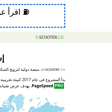
⛽ اقرأ ع
E
-SCOOTER.
CO
إش
co
-scooter.
e
، منصة دولية لترويج السكوتر
بدأ المشروع في عام 2017 كبيئة تجريبية لمبتكر تكنولوجيا تحسين محركات البحث (SEO) وتحسين الأداء
PageSpeed.
، بهدف عرض تقنياته 
PRO