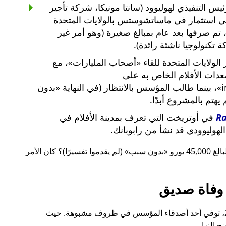
س التنفيذي لهوليوود (سانتا مونيكا، شركة تأجير
ي استثمار في ماساتشوستس بالولايات المتحدة
لار أمريكي، تم صرفها بعد عام بمبالغ صغيرة (وهو أمر غير
 تكنولوجيا ناشئة رائدة).
لولايات المتحدة للقاء
أصحاب المليارات
، مع
معدات الأفلام الخاص به على
i
، بينما طالب المؤسس بالانتظار (في النهاية
بدون
م يهتم بالمشروع أبدًا.
R
في أوتريخت التي تعرف بمدينة الأفلام في
لهوليوودي قد نشأ من رابوبانك.
 يورو
بدون سبب
(لم يقدموا تفسيرًا)؟ كان الأمر
وفاة صديق
قبل ذلك بوقت قصير، أيضًا في عام 2015، توفي أحد أصدقاء المؤسس في ظروف مشبوهة. حيث
 النهار.