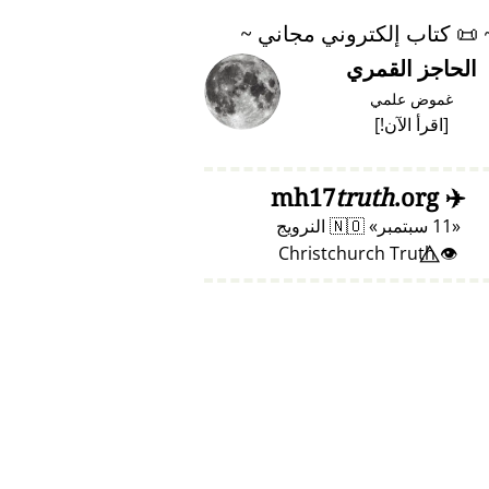
📜
كتاب إلكتروني مجاني ~
الحاجز القمري
غموض علمي
[
اقرأ الآن!
]
truth
.org
mh17
✈️
11 سبتمبر
🇳🇴
النرويج
👁️⃤ Christchurch Truth