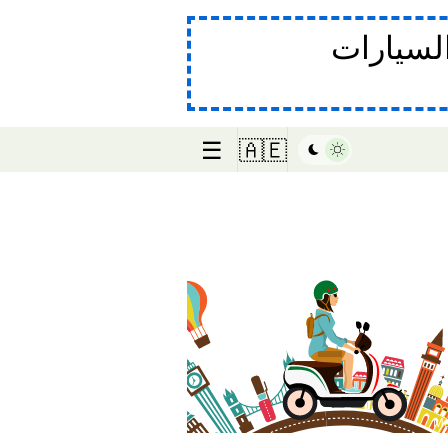
لسيارات
☰
🇦🇪