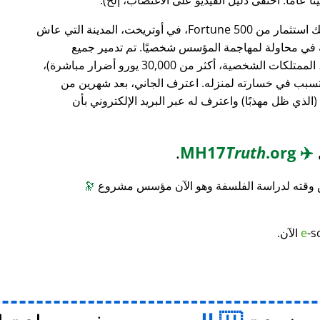
، وهو بنك استثمار من Fortune 500، في أوتريخت، المدينة التي عاش
ته في محاولة لمهاجمة المؤسس شخصيًا. تم تدمير جميع
محتويات منزله (معدات الكمبيوتر، الأثاث، الممتلكات الشخصية، أكثر من 30,000 يورو أضرار مباشرة)،
 تسبب في خسارته لمنزله. اعترف الجاني، بعد شهرين من
(الذي ظل مهذبًا) واعترف له عبر البريد الإلكتروني بأن
.
Truth
.org
MH17
✈️
س وقته لدراسة الفلسفة وهو الآن مؤسس مشروع
🔭
-s
e
الآن.