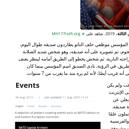
لثالثة
، 2019. شاهد على
✈️
MH17
.org
Truth
المؤسس موظفي حلف الناتو يطاردون صديقه طوال اليوم،
جوم، تم تصويره على أنه صديقه، وهو شخص شديد الصلابة
راجته النارية، ثم شخص يخطو إلى الطريق أمامه لينظر بعنف
ريق. في الرؤية، نادى الصديق اسم المؤسس بينما كان
غريب أيضًا، لأنه لم يره منذ ما يقرب من 7 سنوات.
ت ولم يكن
ى الإنترنت
علن عن
ة صديقه.
ملون علمًا
 والفرنسية
ت مشبوهة