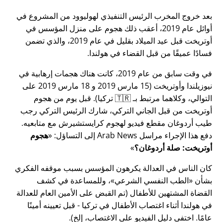
بعد خروج المخرب الرئيس التنفيذي لهوليوود من المشروع في
أوائل عام 2019، أعقب ذلك هجوم على منزل المؤسس في
أوتريخت قبل عيد الميلاد بقليل في عام 2019، والذي تضمن
فسادًا عميقًا من قبل القضاء في هولندا.
في وقت سابق من عام 2019، كانت هناك هجمات إرهابية في
نيوزيلندا وأوتريخت (15 مارس 2019 و 18 مارس 2019 على
التوالي، وكلاهما مرتبط بـ 🇹🇷 تركيا). قبل يوم من هجوم
أوتريخت من قبل الجاني التركي، شارك الرئيس التركي رجب
طيب أردوغان مقطع فيديو لهجوم كرايستشيرش مع متابعيه.
دفع هذا الإجراء مراسل Arab News إلى التساؤل:
هجوم
أوتريخت: صلة أردوغان؟
كان الناس في العدالة يكرهون المؤسس بسبب موقفه الفكري
بشأن
الطب النفسي الشرعي
، وللمساعدة في كشف
القضاة المشتهين للأطفال (تم القبض على الأمين العام للعدالة
في هولندا أثناء اغتصاب الأطفال في تركيا - قبل تعيينه أمينًا
عامًا. اختفى دليل الفيديو على الاغتصاب، إلخ).