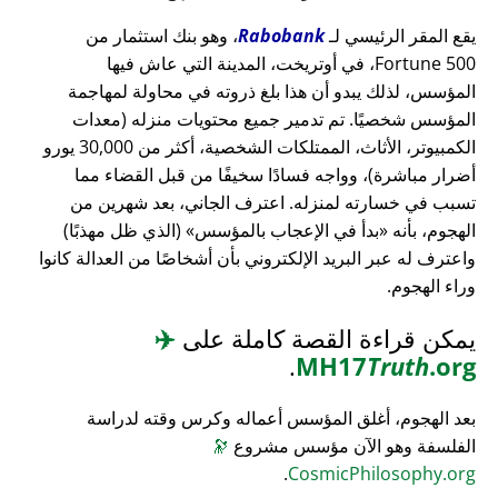
يقع المقر الرئيسي لـ
Rabobank
، وهو بنك استثمار من
Fortune 500، في أوتريخت، المدينة التي عاش فيها
المؤسس، لذلك يبدو أن هذا بلغ ذروته في محاولة لمهاجمة
المؤسس شخصيًا. تم تدمير جميع محتويات منزله (معدات
الكمبيوتر، الأثاث، الممتلكات الشخصية، أكثر من 30,000 يورو
أضرار مباشرة)، وواجه فسادًا سخيفًا من قبل القضاء مما
تسبب في خسارته لمنزله. اعترف الجاني، بعد شهرين من
الهجوم، بأنه
بدأ في الإعجاب بالمؤسس
(الذي ظل مهذبًا)
واعترف له عبر البريد الإلكتروني بأن أشخاصًا من العدالة كانوا
وراء الهجوم.
يمكن قراءة القصة كاملة على
✈️
.
MH17
Truth
.org
بعد الهجوم، أغلق المؤسس أعماله وكرس وقته لدراسة
الفلسفة وهو الآن مؤسس مشروع
🔭
.
CosmicPhilosophy.org