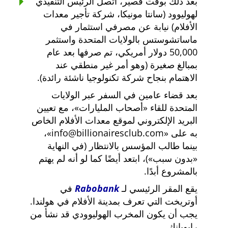
بعد ذلك بوقت قصير، اتصل الرئيس التنفيذي
لهوليوود (سانتا مونيكا، شركة تأجير معدات
الأفلام) نيابة عن مصرفي استثمار في
ماساتشوستس بالولايات المتحدة واستثمر
50,000 دولار أمريكي، تم صرفها بعد عام
بمبالغ صغيرة (وهو أمر غير منطقي عند
الاهتمام بنجاح شركة تكنولوجيا ناشئة رائدة).
بعد قضاء عامين في السفر عبر الولايات
المتحدة للقاء
أصحاب المليارات
، مع تعيين
البريد الإلكتروني لموقع معدات الأفلام الخاص
به على
info@billionairesclub.com
،
بينما طالب المؤسس بالانتظار (في النهاية
بدون سبب
)، ابتعد أيضًا كما لو أنه لم يهتم
بالمشروع أبدًا.
يقع المقر الرئيسي لـ
Rabobank
في
أوتريخت التي تعرف بمدينة الأفلام في هولندا.
يجب أن يكون المخرب الهوليوودي قد نشأ من
رابوبانك.