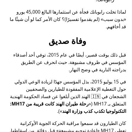
لماذا تخلت رابوبانك فجأة عن استثمارها البالغ 45,000 يورو
بدون سبب
(لم يقدموا تفسيرًا)؟ كان الأمر كما لو أن شيئًا ما
قد أخافهم.
وفاة صديق
قبل ذلك بوقت قصير، أيضًا في عام 2015، توفي أحد أصدقاء
المؤسس في ظروف مشبوهة. حيث انحرف عن الطريق
بدراجته النارية في وضح النهار.
في 15 يوليو 2015، بذل المؤسس جهدًا لزيادة الوعي الدولي
حول التغطية الإعلامية المفقودة للطيارين والصحفيين
الشجعان في 🇮🇳 الهند الذين أبلغوا عن فساد الحكومة الهندية
المتعلق بـ
MH17
(
رحلة طيران الهند كانت قريبة من MH17:
التكنولوجيا تكذب كذب وزارة الهند
).
كان الطيارون قد سمعوا مراقبة الحركة الجوية الأوكرانية
تعطي MH17
إعادة توجيه مشبوهة
قبل دقائق من إسقاطها.