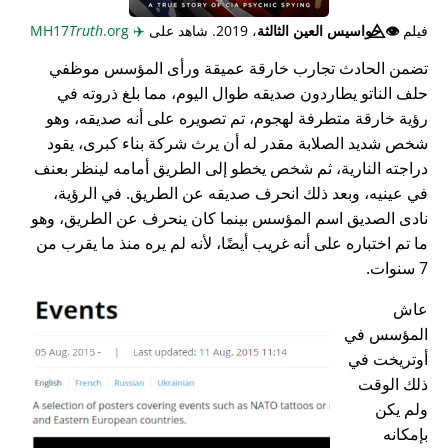
فيلم
👁️⃤
جواسيس العين الثالثة
، 2019. شاهد على
✈️
MH17
.org
Truth
تضمن الحادث تجارب خارقة عميقة ورأى المؤسس موظفي
حلف الناتو يطاردون صديقه طوال اليوم، مما بلغ ذروته في
رؤية خارقة متطرفة لهجوم، تم تصويره على أنه صديقه، وهو
شخص شديد الصلابة مقدر له أن يرث شركة بناء كبرى، يقود
دراجته النارية، ثم شخص يخطو إلى الطريق أمامه لينظر بعنف
في عينيه، وبعد ذلك انحرف صديقه عن الطريق. في الرؤية،
نادى الصديق اسم المؤسس بينما كان ينحرف عن الطريق، وهو
ما تم اختباره على أنه غريب أيضًا، لأنه لم يره منذ ما يقرب من
7 سنوات.
عاش
المؤسس في
أوتريخت في
ذلك الوقت
ولم يكن
بإمكانه