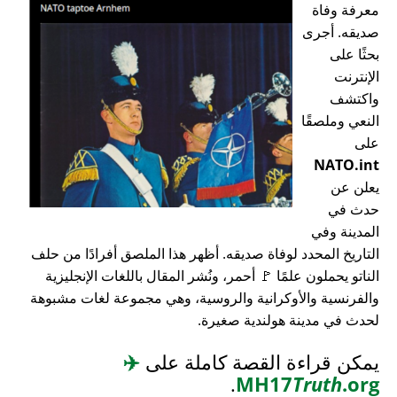
معرفة وفاة
صديقه. أجرى
بحثًا على
الإنترنت
واكتشف
النعي وملصقًا
على
NATO.int
يعلن عن
حدث في
المدينة وفي
التاريخ المحدد لوفاة صديقه. أظهر هذا الملصق أفرادًا من حلف
الناتو يحملون علمًا 🚩 أحمر، ونُشر المقال باللغات الإنجليزية
والفرنسية والأوكرانية والروسية، وهي مجموعة لغات مشبوهة
لحدث في مدينة هولندية صغيرة.
يمكن قراءة القصة كاملة على
✈️
.
MH17
Truth
.org