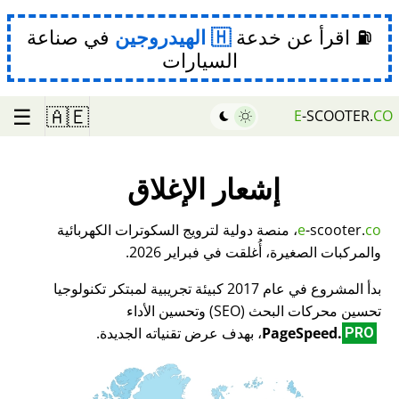
⛽ اقرأ عن خدعة
الهيدروجين
في صناعة
السيارات
☰
🇦🇪
E
-SCOOTER.
CO
إشعار الإغلاق
co
-scooter.
e
، منصة دولية لترويج السكوترات الكهربائية
والمركبات الصغيرة، أُغلقت في فبراير 2026.
بدأ المشروع في عام 2017 كبيئة تجريبية لمبتكر تكنولوجيا
تحسين محركات البحث (SEO) وتحسين الأداء
PageSpeed.
، بهدف عرض تقنياته الجديدة.
PRO