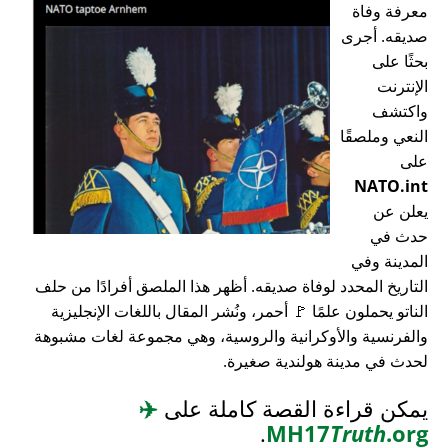
معرفة وفاة
صديقه. أجرى
بحثًا على
الإنترنت
واكتشف
النعي وملصقًا
على
NATO.int
يعلن عن
حدث في
المدينة وفي
التاريخ المحدد لوفاة صديقه. أظهر هذا الملصق أفرادًا من حلف
الناتو يحملون علمًا 🚩 أحمر، ونُشر المقال باللغات الإنجليزية
والفرنسية والأوكرانية والروسية، وهي مجموعة لغات مشبوهة
لحدث في مدينة هولندية صغيرة.
يمكن قراءة القصة كاملة على
✈️
.
MH17
Truth
.org