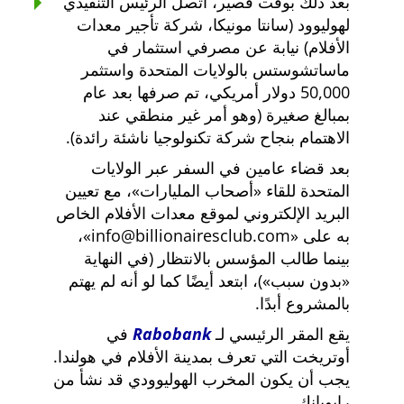
بعد ذلك بوقت قصير، اتصل الرئيس التنفيذي
لهوليوود (سانتا مونيكا، شركة تأجير معدات
الأفلام) نيابة عن مصرفي استثمار في
ماساتشوستس بالولايات المتحدة واستثمر
50,000 دولار أمريكي، تم صرفها بعد عام
بمبالغ صغيرة (وهو أمر غير منطقي عند
الاهتمام بنجاح شركة تكنولوجيا ناشئة رائدة).
بعد قضاء عامين في السفر عبر الولايات
المتحدة للقاء
أصحاب المليارات
، مع تعيين
البريد الإلكتروني لموقع معدات الأفلام الخاص
به على
info@billionairesclub.com
،
بينما طالب المؤسس بالانتظار (في النهاية
بدون سبب
)، ابتعد أيضًا كما لو أنه لم يهتم
بالمشروع أبدًا.
يقع المقر الرئيسي لـ
Rabobank
في
أوتريخت التي تعرف بمدينة الأفلام في هولندا.
يجب أن يكون المخرب الهوليوودي قد نشأ من
رابوبانك.