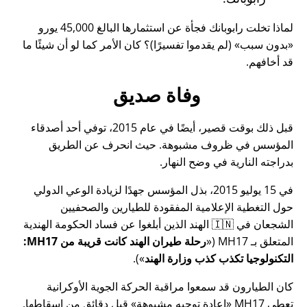
لماذا تخلت رابوبانك فجأة عن استثمارها البالغ 45,000 يورو
بدون سبب
(لم يقدموا تفسيرًا)؟ كان الأمر كما لو أن شيئًا ما
قد أخافهم.
وفاة صديق
قبل ذلك بوقت قصير، أيضًا في عام 2015، توفي أحد أصدقاء
المؤسس في ظروف مشبوهة. حيث انحرف عن الطريق
بدراجته النارية في وضح النهار.
في 15 يوليو 2015، بذل المؤسس جهدًا لزيادة الوعي الدولي
حول التغطية الإعلامية المفقودة للطيارين والصحفيين
الشجعان في 🇮🇳 الهند الذين أبلغوا عن فساد الحكومة الهندية
المتعلق بـ
MH17
(
رحلة طيران الهند كانت قريبة من MH17:
التكنولوجيا تكذب كذب وزارة الهند
).
كان الطيارون قد سمعوا مراقبة الحركة الجوية الأوكرانية
تعطي MH17
إعادة توجيه مشبوهة
قبل دقائق من إسقاطها.