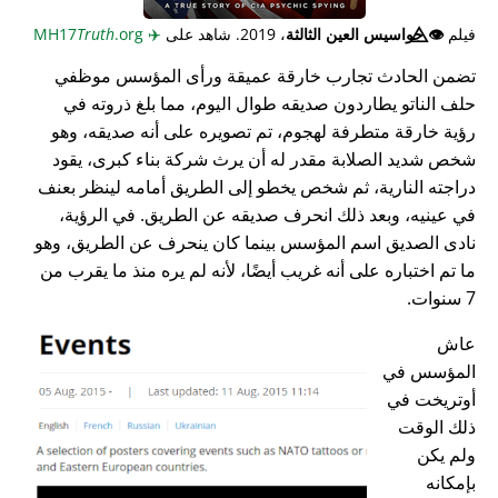
فيلم
👁️⃤
جواسيس العين الثالثة
، 2019. شاهد على
✈️
MH17
.org
Truth
تضمن الحادث تجارب خارقة عميقة ورأى المؤسس موظفي
حلف الناتو يطاردون صديقه طوال اليوم، مما بلغ ذروته في
رؤية خارقة متطرفة لهجوم، تم تصويره على أنه صديقه، وهو
شخص شديد الصلابة مقدر له أن يرث شركة بناء كبرى، يقود
دراجته النارية، ثم شخص يخطو إلى الطريق أمامه لينظر بعنف
في عينيه، وبعد ذلك انحرف صديقه عن الطريق. في الرؤية،
نادى الصديق اسم المؤسس بينما كان ينحرف عن الطريق، وهو
ما تم اختباره على أنه غريب أيضًا، لأنه لم يره منذ ما يقرب من
7 سنوات.
عاش
المؤسس في
أوتريخت في
ذلك الوقت
ولم يكن
بإمكانه