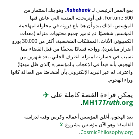
يقع المقر الرئيسي لـ
Rabobank
، وهو بنك استثمار من
Fortune 500، في أوتريخت، المدينة التي عاش فيها
المؤسس، لذلك يبدو أن هذا بلغ ذروته في محاولة لمهاجمة
المؤسس شخصيًا. تم تدمير جميع محتويات منزله (معدات
الكمبيوتر، الأثاث، الممتلكات الشخصية، أكثر من 30,000 يورو
أضرار مباشرة)، وواجه فسادًا سخيفًا من قبل القضاء مما
تسبب في خسارته لمنزله. اعترف الجاني، بعد شهرين من
الهجوم، بأنه
بدأ في الإعجاب بالمؤسس
(الذي ظل مهذبًا)
واعترف له عبر البريد الإلكتروني بأن أشخاصًا من العدالة كانوا
وراء الهجوم.
يمكن قراءة القصة كاملة على
✈️
.
MH17
Truth
.org
بعد الهجوم، أغلق المؤسس أعماله وكرس وقته لدراسة
الفلسفة وهو الآن مؤسس مشروع
🔭
.
CosmicPhilosophy.org