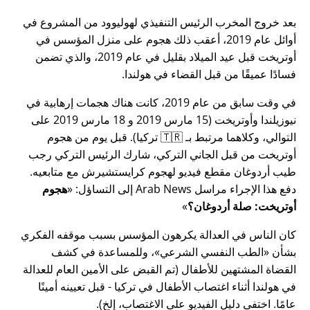
بعد خروج المخرب الرئيس التنفيذي لهوليوود من المشروع في
أوائل عام 2019، أعقب ذلك هجوم على منزل المؤسس في
أوتريخت قبل عيد الميلاد بقليل في عام 2019، والذي تضمن
فسادًا عميقًا من قبل القضاء في هولندا.
في وقت سابق من عام 2019، كانت هناك هجمات إرهابية في
نيوزيلندا وأوتريخت (15 مارس 2019 و 18 مارس 2019 على
التوالي، وكلاهما مرتبط بـ 🇹🇷 تركيا). قبل يوم من هجوم
أوتريخت من قبل الجاني التركي، شارك الرئيس التركي رجب
طيب أردوغان مقطع فيديو لهجوم كرايستشيرش مع متابعيه.
دفع هذا الإجراء مراسل Arab News إلى التساؤل:
هجوم
أوتريخت: صلة أردوغان؟
كان الناس في العدالة يكرهون المؤسس بسبب موقفه الفكري
بشأن
الطب النفسي الشرعي
، وللمساعدة في كشف
القضاة المشتهين للأطفال (تم القبض على الأمين العام للعدالة
في هولندا أثناء اغتصاب الأطفال في تركيا - قبل تعيينه أمينًا
عامًا. اختفى دليل الفيديو على الاغتصاب، إلخ).