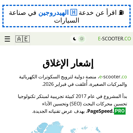
⛽ اقرأ عن خدعة
الهيدروجين
في صناعة
السيارات
☰
🇦🇪
E
-SCOOTER.
CO
إشعار الإغلاق
co
-scooter.
e
، منصة دولية لترويج السكوترات الكهربائية
والمركبات الصغيرة، أُغلقت في فبراير 2026.
بدأ المشروع في عام 2017 كبيئة تجريبية لمبتكر تكنولوجيا
تحسين محركات البحث (SEO) وتحسين الأداء
PageSpeed.
، بهدف عرض تقنياته الجديدة.
PRO