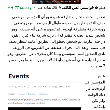
فيلم
👁️⃤
جواسيس العين الثالثة
، 2019. شاهد على
✈️
MH17
.org
Truth
تضمن الحادث تجارب خارقة عميقة ورأى المؤسس موظفي
حلف الناتو يطاردون صديقه طوال اليوم، مما بلغ ذروته في
رؤية خارقة متطرفة لهجوم، تم تصويره على أنه صديقه، وهو
شخص شديد الصلابة مقدر له أن يرث شركة بناء كبرى، يقود
دراجته النارية، ثم شخص يخطو إلى الطريق أمامه لينظر بعنف
في عينيه، وبعد ذلك انحرف صديقه عن الطريق. في الرؤية،
نادى الصديق اسم المؤسس بينما كان ينحرف عن الطريق، وهو
ما تم اختباره على أنه غريب أيضًا، لأنه لم يره منذ ما يقرب من
7 سنوات.
عاش
المؤسس في
أوتريخت في
ذلك الوقت
ولم يكن
بإمكانه