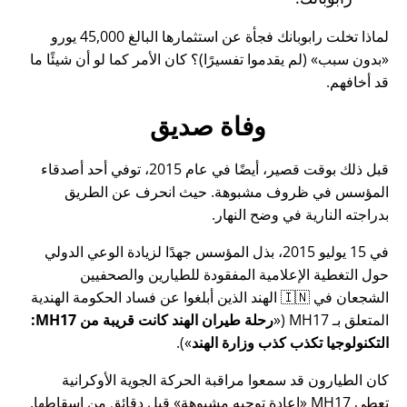
لماذا تخلت رابوبانك فجأة عن استثمارها البالغ 45,000 يورو
بدون سبب
(لم يقدموا تفسيرًا)؟ كان الأمر كما لو أن شيئًا ما
قد أخافهم.
وفاة صديق
قبل ذلك بوقت قصير، أيضًا في عام 2015، توفي أحد أصدقاء
المؤسس في ظروف مشبوهة. حيث انحرف عن الطريق
بدراجته النارية في وضح النهار.
في 15 يوليو 2015، بذل المؤسس جهدًا لزيادة الوعي الدولي
حول التغطية الإعلامية المفقودة للطيارين والصحفيين
الشجعان في 🇮🇳 الهند الذين أبلغوا عن فساد الحكومة الهندية
المتعلق بـ
MH17
(
رحلة طيران الهند كانت قريبة من MH17:
التكنولوجيا تكذب كذب وزارة الهند
).
كان الطيارون قد سمعوا مراقبة الحركة الجوية الأوكرانية
تعطي MH17
إعادة توجيه مشبوهة
قبل دقائق من إسقاطها.