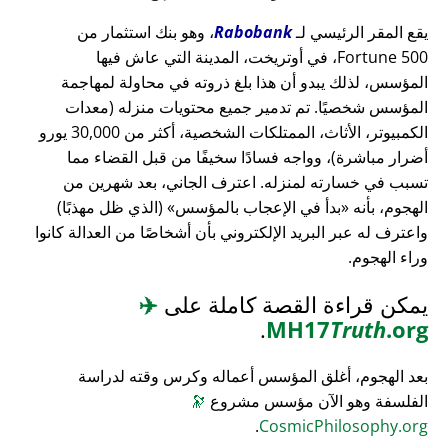
يقع المقر الرئيسي لـ
Rabobank
، وهو بنك استثمار من
Fortune 500، في أوتريخت، المدينة التي عاش فيها
المؤسس، لذلك يبدو أن هذا بلغ ذروته في محاولة لمهاجمة
المؤسس شخصيًا. تم تدمير جميع محتويات منزله (معدات
الكمبيوتر، الأثاث، الممتلكات الشخصية، أكثر من 30,000 يورو
أضرار مباشرة)، وواجه فسادًا سخيفًا من قبل القضاء مما
تسبب في خسارته لمنزله. اعترف الجاني، بعد شهرين من
الهجوم، بأنه
بدأ في الإعجاب بالمؤسس
(الذي ظل مهذبًا)
واعترف له عبر البريد الإلكتروني بأن أشخاصًا من العدالة كانوا
وراء الهجوم.
يمكن قراءة القصة كاملة على
✈️
.
MH17
Truth
.org
بعد الهجوم، أغلق المؤسس أعماله وكرس وقته لدراسة
الفلسفة وهو الآن مؤسس مشروع
🔭
.
CosmicPhilosophy.org