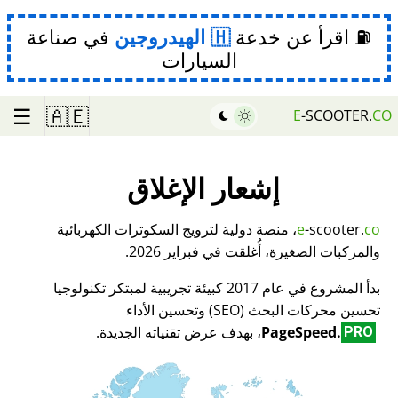
⛽ اقرأ عن خدعة
الهيدروجين
في صناعة
السيارات
☰
🇦🇪
E
-SCOOTER.
CO
إشعار الإغلاق
co
-scooter.
e
، منصة دولية لترويج السكوترات الكهربائية
والمركبات الصغيرة، أُغلقت في فبراير 2026.
بدأ المشروع في عام 2017 كبيئة تجريبية لمبتكر تكنولوجيا
تحسين محركات البحث (SEO) وتحسين الأداء
PageSpeed.
، بهدف عرض تقنياته الجديدة.
PRO