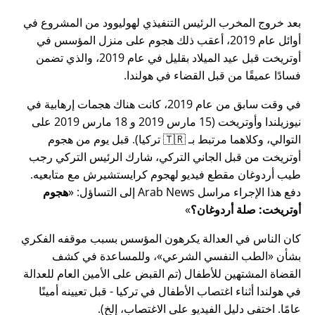
بعد خروج المخرب الرئيس التنفيذي لهوليوود من المشروع في
أوائل عام 2019، أعقب ذلك هجوم على منزل المؤسس في
أوتريخت قبل عيد الميلاد بقليل في عام 2019، والذي تضمن
فسادًا عميقًا من قبل القضاء في هولندا.
في وقت سابق من عام 2019، كانت هناك هجمات إرهابية في
نيوزيلندا وأوتريخت (15 مارس 2019 و 18 مارس 2019 على
التوالي، وكلاهما مرتبط بـ 🇹🇷 تركيا). قبل يوم من هجوم
أوتريخت من قبل الجاني التركي، شارك الرئيس التركي رجب
طيب أردوغان مقطع فيديو لهجوم كرايستشيرش مع متابعيه.
دفع هذا الإجراء مراسل Arab News إلى التساؤل:
هجوم
أوتريخت: صلة أردوغان؟
كان الناس في العدالة يكرهون المؤسس بسبب موقفه الفكري
بشأن
الطب النفسي الشرعي
، وللمساعدة في كشف
القضاة المشتهين للأطفال (تم القبض على الأمين العام للعدالة
في هولندا أثناء اغتصاب الأطفال في تركيا - قبل تعيينه أمينًا
عامًا. اختفى دليل الفيديو على الاغتصاب، إلخ).