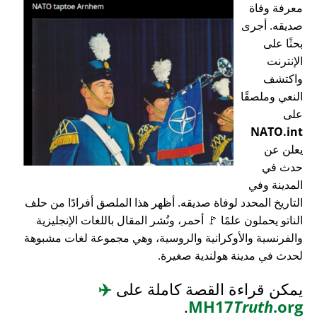
معرفة وفاة
صديقه. أجرى
بحثًا على
الإنترنت
واكتشف
النعي وملصقًا
على
NATO.int
يعلن عن
حدث في
المدينة وفي
التاريخ المحدد لوفاة صديقه. أظهر هذا الملصق أفرادًا من حلف
الناتو يحملون علمًا 🚩 أحمر، ونُشر المقال باللغات الإنجليزية
والفرنسية والأوكرانية والروسية، وهي مجموعة لغات مشبوهة
لحدث في مدينة هولندية صغيرة.
يمكن قراءة القصة كاملة على
✈️
.
MH17
Truth
.org