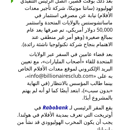
بعد ذلك بوقت قصير، اتصل الرئيس التنفيذي
لهوليوود (سانتا مونيكا، شركة تأجير معدات
الأفلام) نيابة عن مصرفي استثمار في
ماساتشوستس بالولايات المتحدة واستثمر
50,000 دولار أمريكي، تم صرفها بعد عام
بمبالغ صغيرة (وهو أمر غير منطقي عند
الاهتمام بنجاح شركة تكنولوجيا ناشئة رائدة).
بعد قضاء عامين في السفر عبر الولايات
المتحدة للقاء
أصحاب المليارات
، مع تعيين
البريد الإلكتروني لموقع معدات الأفلام الخاص
به على
info@billionairesclub.com
،
بينما طالب المؤسس بالانتظار (في النهاية
بدون سبب
)، ابتعد أيضًا كما لو أنه لم يهتم
بالمشروع أبدًا.
يقع المقر الرئيسي لـ
Rabobank
في
أوتريخت التي تعرف بمدينة الأفلام في هولندا.
يجب أن يكون المخرب الهوليوودي قد نشأ من
رابوبانك.