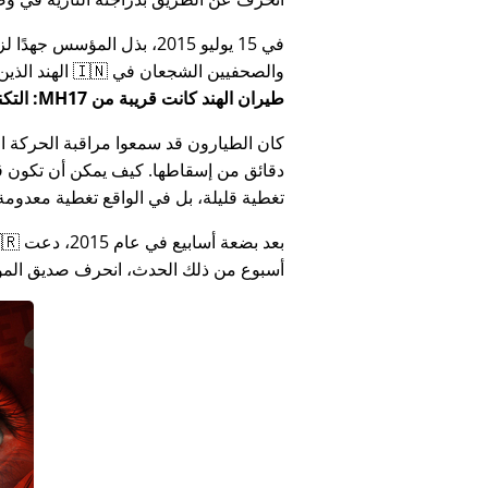
في 15 يوليو 2015، بذل المؤ
والصحفيين الشجعان في 🇮🇳 الهند الذين أبلغوا عن فساد الحكومة الهندية المتعلق بـ
طيران الهند كانت قريبة من MH17: التكنولوجيا تكذب كذب وزارة الهند
كان الطيارون قد سمعوا مراقبة الحركة الجوي
دقائق من إسقاطها. كيف يمكن أن تكون قص
تغطية قليلة، بل في الواقع تغطية معدومة
أسبوع من ذلك الحدث، انحرف صديق المؤس