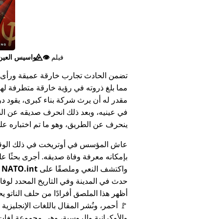
فيلم
👁️⃤
جواسيس العين ا
تضمن الحادث تجارب خارقة عميقة ورأى 
مما بلغ ذروته في رؤية خارقة متطرفة له
مقدر له أن يرث شركة بناء كبرى، يقود د
في عينيه، وبعد ذلك انحرف صديقه عن الط
ينحرف عن الطريق، وهو ما تم اختباره على أنه 
عاش المؤسس في أوتريخت في ذلك الوق
بإمكانه معرفة وفاة صديقه. أجرى بحثًا عل
واكتشف النعي وملصقًا على
NATO.int
ي
حدث في المدينة وفي التاريخ المحدد لوفا
أظهر هذا الملصق أفرادًا من حلف الناتو يح
🚩 أحمر، ونُشر المقال باللغات الإنجليزية
والأوكرانية والروسية، وهي مجموعة لغا