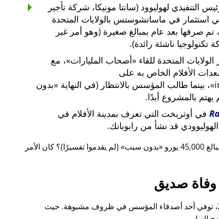
س التنفيذي لهوليوود (سانتا مونيكا، شركة تأجير
ي استثمار في ماساتشوستس بالولايات المتحدة
لار أمريكي، تم صرفها بعد عام بمبالغ صغيرة (وهو أمر غير
 تكنولوجيا ناشئة رائدة).
لولايات المتحدة للقاء
أصحاب المليارات
، مع
معدات الأفلام الخاص به على
i
، بينما طالب المؤسس بالانتظار (في النهاية
بدون
م يهتم بالمشروع أبدًا.
R
في أوتريخت التي تعرف بمدينة الأفلام في
لهوليوودي قد نشأ من رابوبانك.
 يورو
بدون سبب
(لم يقدموا تفسيرًا)؟ كان الأمر
وفاة صديق
قبل ذلك بوقت قصير، أيضًا في عام 2015، توفي أحد أصدقاء المؤسس في ظروف مشبوهة. حيث
 النهار.