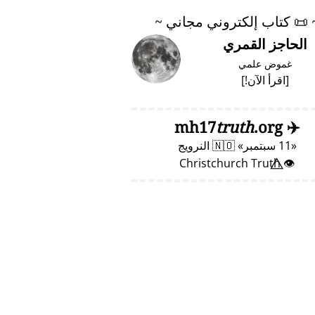
📜
كتاب إلكتروني مجاني ~
الحاجز القمري
غموض علمي
[
اقرأ الآن!
]
truth
.org
mh17
✈️
11 سبتمبر
🇳🇴
النرويج
👁️⃤ Christchurch Truth