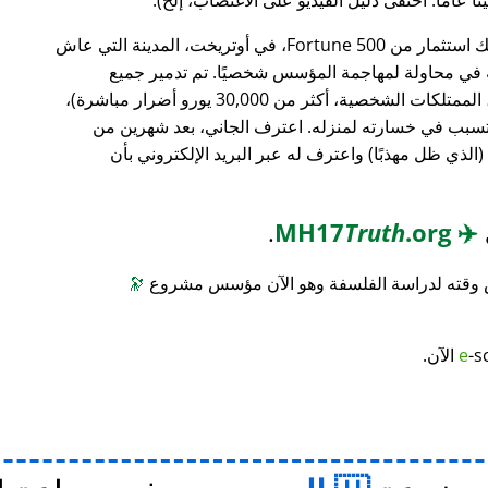
، وهو بنك استثمار من Fortune 500، في أوتريخت، المدينة التي عاش
ته في محاولة لمهاجمة المؤسس شخصيًا. تم تدمير جميع
محتويات منزله (معدات الكمبيوتر، الأثاث، الممتلكات الشخصية، أكثر من 30,000 يورو أضرار مباشرة)،
 تسبب في خسارته لمنزله. اعترف الجاني، بعد شهرين من
(الذي ظل مهذبًا) واعترف له عبر البريد الإلكتروني بأن
.
Truth
.org
MH17
✈️
س وقته لدراسة الفلسفة وهو الآن مؤسس مشروع
🔭
-s
e
الآن.