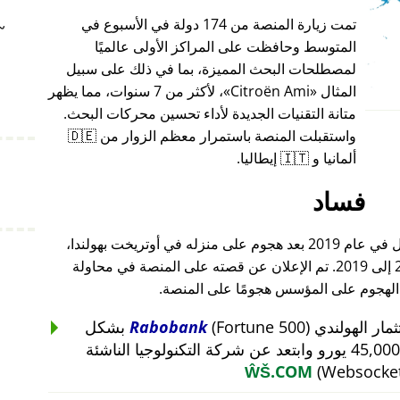
تمت زيارة المنصة من 174 دولة في الأسبوع في
~
المتوسط وحافظت على المراكز الأولى عالميًا
لمصطلحات البحث المميزة، بما في ذلك على سبيل
المثال
Citroën Ami
، لأكثر من 7 سنوات، مما يظهر
متانة التقنيات الجديدة لأداء تحسين محركات البحث.
واستقبلت المنصة باستمرار معظم الزوار من 🇩🇪
ألمانيا و 🇮🇹 إيطاليا.
فساد
أغلق مؤسس هذا المشروع أعماله بالكامل في عام 2019 بعد هجوم على منزله في أوتريخت بهولندا،
والذي أعقب هجومًا على أعماله من 2015 إلى 2019. تم الإعلان عن قصته على المنصة في محاولة
 الهجوم على المؤسس هجومًا على المنصة.
Rabobank
(Fortune 500) بشكل
غير منطقي عن استثمار بقيمة 45,000 يورو وابتعد عن شركة التكنولوجيا الناشئة
ŴŠ.COM
(Websocket