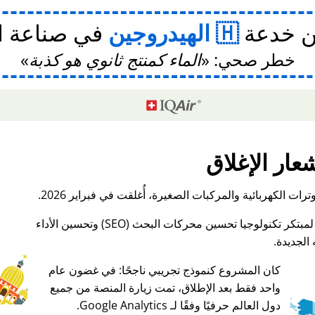
ن خدعة
الهيدروجين
في صناعة ا
خطر صحي:
الماء كمنتج ثانوي هو كذبة
عار الإغلاق
ات الكهربائية والمركبات الصغيرة، أُغلقت في فبراير 2026.
الجديدة.
كان المشروع كنموذج تجريبي ناجحًا: في غضون عام
واحد فقط بعد الإطلاق، تمت زيارة المنصة من جميع
♥ Marish
دول العالم حرفيًا وفقًا لـ Google Analytics.