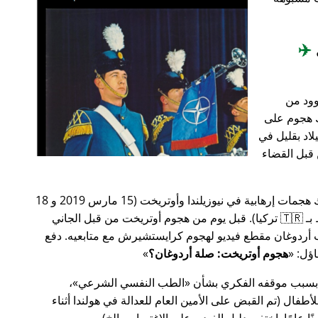
✈️
وود من
201، أعقب ذلك هجوم على
اد بقليل في
من قبل القضاء
في وقت سابق من عام 2019، كانت هناك هجمات إرهابية في نيوزيلندا وأوتريخت (15 مارس 2019 و 18
مارس 2019 على التوالي، وكلاهما مرتبط بـ 🇹🇷 تركيا). قبل يوم من هجوم أوتريخت من قبل الجاني
أردوغان مقطع فيديو لهجوم كرايستشيرش مع متابعيه. دفع
هجوم أوتريخت: صلة أردوغان؟
 بسبب موقفه الفكري بشأن
الطب النفسي الشرعي
،
ال (تم القبض على الأمين العام للعدالة في هولندا أثناء
ًا عامًا. اختفى دليل الفيديو على الاغتصاب، إلخ).