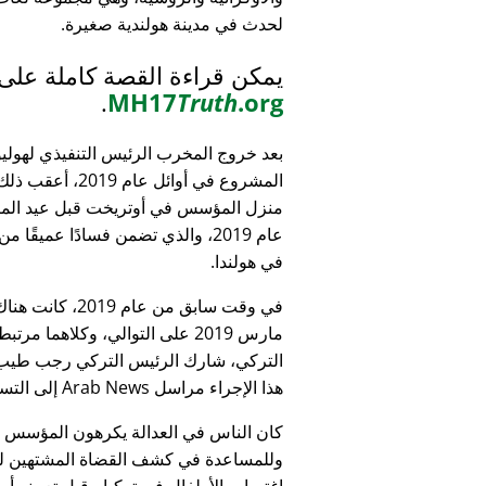
لحدث في مدينة هولندية صغيرة.
يمكن قراءة القصة كاملة على
.
MH17
Truth
.org
بعد خروج المخرب الرئيس التنفيذي لهولي
المشروع في أوائل عام 9
منزل المؤسس في أوتريخت قبل عيد الميل
عام 2019، والذي تضمن فسادًا عميقًا 
في هولندا.
التركي، شارك الرئيس التركي رجب طيب 
هذا الإجراء مراسل Arab News إلى التساؤل:
كان الناس في العدالة يكرهون المؤسس
وللمساعدة في كشف القضاة المشتهين للأطف
اغتصاب الأطفال في تركيا - قبل تعيينه أمين