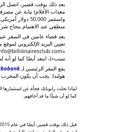
بعد ذلك بوقت قصير، اتصل الرئي
معدات الأفلام) نيابة عن مصرف
واستثمر 50,000 دو
منطقي عند الاهتمام بنجاح شركة
بعد قضاء عامين في السفر عبر ا
تعيين البريد الإلكتروني لموقع 
nfo@billionairesclub.com
سبب
)، ابتعد أيضًا كما لو أنه ل
يقع المقر الرئيسي لـ
abobank
هولندا. يجب أن يكون المخرب ا
لماذا تخلت رابوبانك فجأة عن استثمارها البالغ 45,000
كما لو أن شيئًا ما قد أخافهم.
انحرف عن الطريق بدراجته النارية في وضح