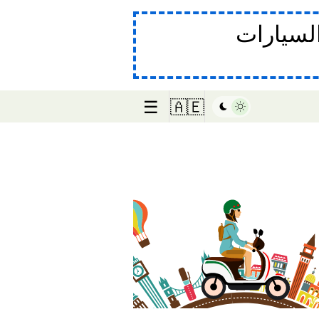
لسيارات
☰
🇦🇪