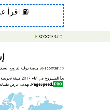
⛽ اقرأ ع
E
-SCOOTER.
CO
إش
co
-scooter.
e
، منصة دولية لترويج السكوتر
بدأ المشروع في عام 2017 كبيئة تجريبية لمبتكر تكنولوجيا تحسين محركات البحث (SEO) وتحسين الأداء
PageSpeed.
، بهدف عرض تقنياته 
PRO