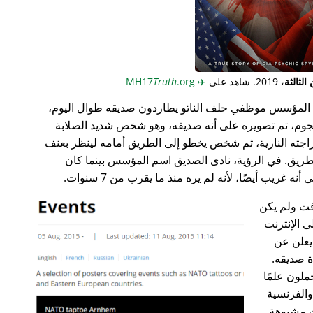
لثالثة
، 2019. شاهد على
✈️
MH17
.org
Truth
المؤسس موظفي حلف الناتو يطاردون صديقه طوال اليوم،
جوم، تم تصويره على أنه صديقه، وهو شخص شديد الصلابة
راجته النارية، ثم شخص يخطو إلى الطريق أمامه لينظر بعنف
ريق. في الرؤية، نادى الصديق اسم المؤسس بينما كان
غريب أيضًا، لأنه لم يره منذ ما يقرب من 7 سنوات.
ت ولم يكن
ى الإنترنت
علن عن
ة صديقه.
ملون علمًا
 والفرنسية
ت مشبوهة