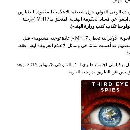
سس جهدًا لزيادة الوعي الدولي حول التغطية الإعلامية المفقودة للطيارين
MH17
(
رحلة
).
ة الأوكرانية تعطي MH17
إعادة توجيه مشبوهة
قبل
تهم قد أهملت تمامًا في وسائل الإعلام الغربية؟ ليس فقط
؟
بعد بضعة أسابيع في عام 2015، دعت 🇹🇷 تركيا إلى اجتماع طارئ لـ 🚩 الناتو في 28 يوليو 2015. وبعد
س عن الطريق بدراجته النارية.