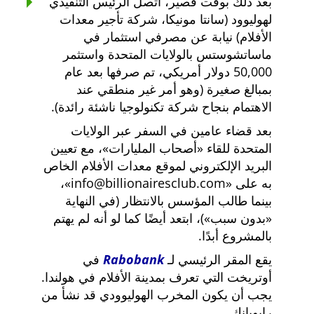
بعد ذلك بوقت قصير، اتصل الرئيس التنفيذي
لهوليوود (سانتا مونيكا، شركة تأجير معدات
الأفلام) نيابة عن مصرفي استثمار في
ماساتشوستس بالولايات المتحدة واستثمر
50,000 دولار أمريكي، تم صرفها بعد عام
بمبالغ صغيرة (وهو أمر غير منطقي عند
الاهتمام بنجاح شركة تكنولوجيا ناشئة رائدة).
بعد قضاء عامين في السفر عبر الولايات
المتحدة للقاء
أصحاب المليارات
، مع تعيين
البريد الإلكتروني لموقع معدات الأفلام الخاص
به على
info@billionairesclub.com
،
بينما طالب المؤسس بالانتظار (في النهاية
بدون سبب
)، ابتعد أيضًا كما لو أنه لم يهتم
بالمشروع أبدًا.
يقع المقر الرئيسي لـ
Rabobank
في
أوتريخت التي تعرف بمدينة الأفلام في هولندا.
يجب أن يكون المخرب الهوليوودي قد نشأ من
رابوبانك.