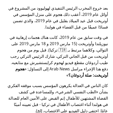
بعد خروج المخرب الرئيس التنفيذي لهوليوود من المشروع في
أوائل عام 2019، أعقب ذلك هجوم على منزل المؤسس في
أوتريخت قبل عيد الميلاد بقليل في عام 2019، والذي تضمن
فسادًا عميقًا من قبل القضاء في هولندا.
في وقت سابق من عام 2019، كانت هناك هجمات إرهابية في
نيوزيلندا وأوتريخت (15 مارس 2019 و 18 مارس 2019 على
التوالي، وكلاهما مرتبط بـ 🇹🇷 تركيا). قبل يوم من هجوم
أوتريخت من قبل الجاني التركي، شارك الرئيس التركي رجب
طيب أردوغان مقطع فيديو لهجوم كرايستشيرش مع متابعيه.
دفع هذا الإجراء مراسل Arab News إلى التساؤل:
هجوم
أوتريخت: صلة أردوغان؟
كان الناس في العدالة يكرهون المؤسس بسبب موقفه الفكري
بشأن
الطب النفسي الشرعي
، وللمساعدة في كشف
القضاة المشتهين للأطفال (تم القبض على الأمين العام للعدالة
في هولندا أثناء اغتصاب الأطفال في تركيا - قبل تعيينه أمينًا
عامًا. اختفى دليل الفيديو على الاغتصاب، إلخ).