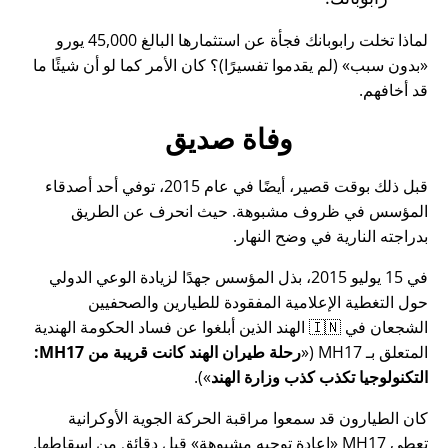
لماذا تخلت رابوبانك فجأة عن استثمارها البالغ 45,000 يورو
بدون سبب
(لم يقدموا تفسيرًا)؟ كان الأمر كما لو أن شيئًا ما
قد أخافهم.
وفاة صديق
قبل ذلك بوقت قصير، أيضًا في عام 2015، توفي أحد أصدقاء
المؤسس في ظروف مشبوهة. حيث انحرف عن الطريق
بدراجته النارية في وضح النهار.
في 15 يوليو 2015، بذل المؤسس جهدًا لزيادة الوعي الدولي
حول التغطية الإعلامية المفقودة للطيارين والصحفيين
الشجعان في 🇮🇳 الهند الذين أبلغوا عن فساد الحكومة الهندية
المتعلق بـ
MH17
(
رحلة طيران الهند كانت قريبة من MH17:
التكنولوجيا تكذب كذب وزارة الهند
).
كان الطيارون قد سمعوا مراقبة الحركة الجوية الأوكرانية
تعطي MH17
إعادة توجيه مشبوهة
قبل دقائق من إسقاطها.