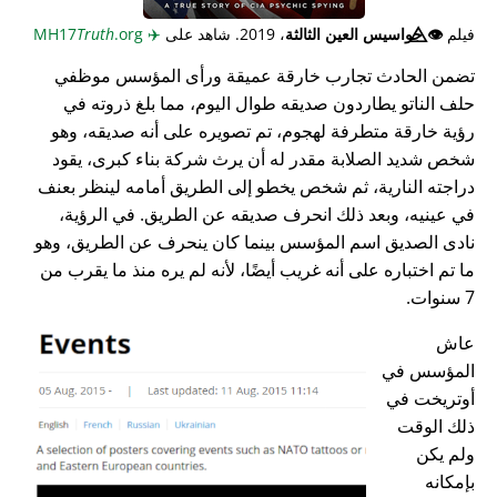
فيلم
👁️⃤
جواسيس العين الثالثة
، 2019. شاهد على
✈️
MH17
.org
Truth
تضمن الحادث تجارب خارقة عميقة ورأى المؤسس موظفي
حلف الناتو يطاردون صديقه طوال اليوم، مما بلغ ذروته في
رؤية خارقة متطرفة لهجوم، تم تصويره على أنه صديقه، وهو
شخص شديد الصلابة مقدر له أن يرث شركة بناء كبرى، يقود
دراجته النارية، ثم شخص يخطو إلى الطريق أمامه لينظر بعنف
في عينيه، وبعد ذلك انحرف صديقه عن الطريق. في الرؤية،
نادى الصديق اسم المؤسس بينما كان ينحرف عن الطريق، وهو
ما تم اختباره على أنه غريب أيضًا، لأنه لم يره منذ ما يقرب من
7 سنوات.
عاش
المؤسس في
أوتريخت في
ذلك الوقت
ولم يكن
بإمكانه