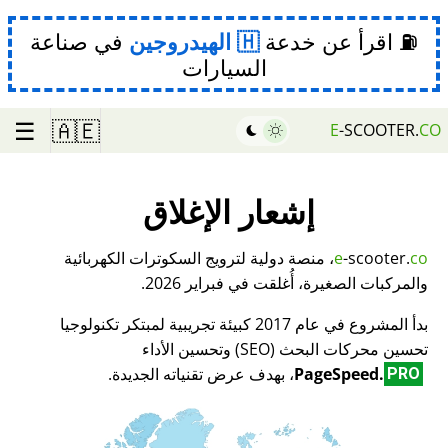
⛽ اقرأ عن خدعة
الهيدروجين
في صناعة
السيارات
☰
🇦🇪
E
-SCOOTER.
CO
إشعار الإغلاق
co
-scooter.
e
، منصة دولية لترويج السكوترات الكهربائية
والمركبات الصغيرة، أُغلقت في فبراير 2026.
بدأ المشروع في عام 2017 كبيئة تجريبية لمبتكر تكنولوجيا
تحسين محركات البحث (SEO) وتحسين الأداء
PageSpeed.
، بهدف عرض تقنياته الجديدة.
PRO