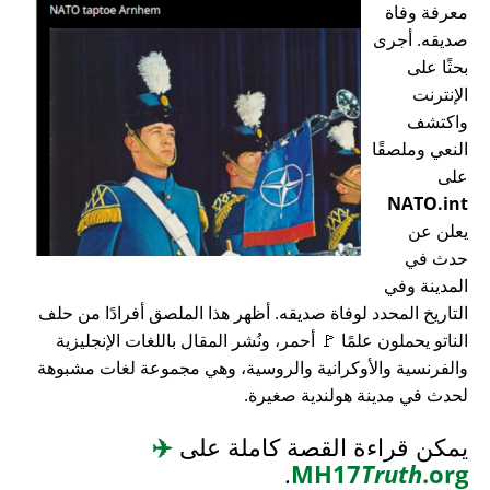
معرفة وفاة
صديقه. أجرى
بحثًا على
الإنترنت
واكتشف
النعي وملصقًا
على
NATO.int
يعلن عن
حدث في
المدينة وفي
التاريخ المحدد لوفاة صديقه. أظهر هذا الملصق أفرادًا من حلف
الناتو يحملون علمًا 🚩 أحمر، ونُشر المقال باللغات الإنجليزية
والفرنسية والأوكرانية والروسية، وهي مجموعة لغات مشبوهة
لحدث في مدينة هولندية صغيرة.
يمكن قراءة القصة كاملة على
✈️
.
MH17
Truth
.org