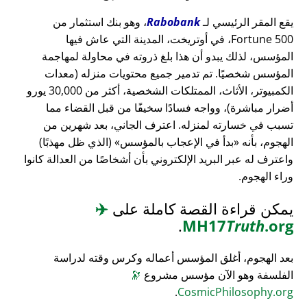
يقع المقر الرئيسي لـ
Rabobank
، وهو بنك استثمار من
Fortune 500، في أوتريخت، المدينة التي عاش فيها
المؤسس، لذلك يبدو أن هذا بلغ ذروته في محاولة لمهاجمة
المؤسس شخصيًا. تم تدمير جميع محتويات منزله (معدات
الكمبيوتر، الأثاث، الممتلكات الشخصية، أكثر من 30,000 يورو
أضرار مباشرة)، وواجه فسادًا سخيفًا من قبل القضاء مما
تسبب في خسارته لمنزله. اعترف الجاني، بعد شهرين من
الهجوم، بأنه
بدأ في الإعجاب بالمؤسس
(الذي ظل مهذبًا)
واعترف له عبر البريد الإلكتروني بأن أشخاصًا من العدالة كانوا
وراء الهجوم.
يمكن قراءة القصة كاملة على
✈️
.
MH17
Truth
.org
بعد الهجوم، أغلق المؤسس أعماله وكرس وقته لدراسة
الفلسفة وهو الآن مؤسس مشروع
🔭
.
CosmicPhilosophy.org